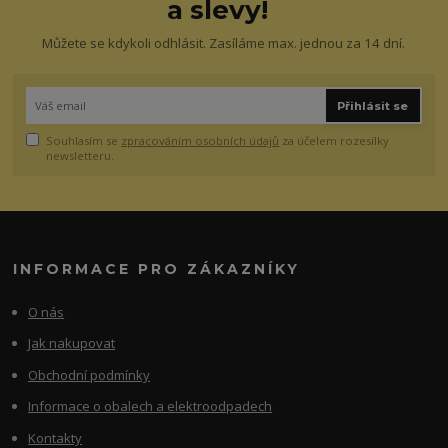
a slevy!
Můžete se kdykoli odhlásit. Zasíláme max. jednou za 14 dní.
Přihlásit se
Souhlasím se
zpracováním osobních údajů
za účelem rozesílky
newsletteru.
INFORMACE PRO ZÁKAZNÍKY
O nás
Jak nakupovat
Obchodní podmínky
Informace o obalech a elektroodpadech
Kontakty