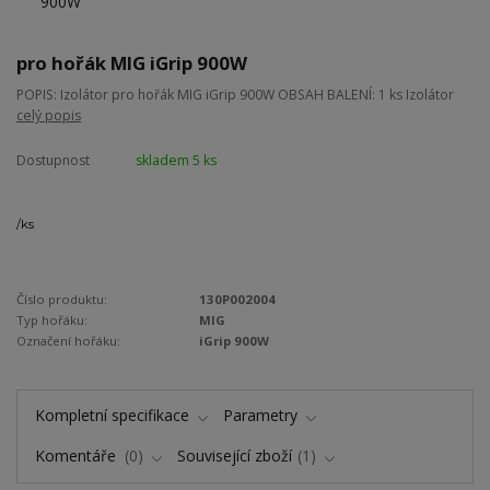
pro hořák MIG iGrip 900W
POPIS: Izolátor pro hořák MIG iGrip 900W OBSAH BALENÍ: 1 ks Izolátor
celý popis
Dostupnost
skladem 5 ks
/
ks
Číslo produktu:
130P002004
Typ hořáku:
MIG
Označení hořáku:
iGrip 900W
Kompletní specifikace
Parametry
Komentáře
0
Související zboží
1