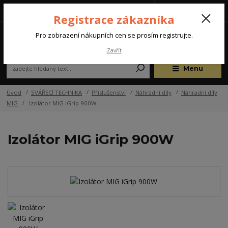
Tel.: +420 572 637 924
CZK
(Po-Pá, 07:00-15:30 hod.)
Registrace zákazníka
0
Pro zobrazení nákupních cen se prosím registrujte.
Zavřít
Menu
Úvod
SVÁŘECÍ TECHNIKA
Příslušenství
Náhradní díly
Náhradní díly
MIG
Izolátor MIG iGrip 900W
Izolátor MIG iGrip 900W