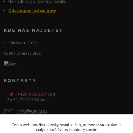
Náhradní díly a rozkresy hořáků
Odstoupení od smlouvy
KDE NÁS NAJDETE?
U Cukrovaru 2829
68801 Uherský Brod
KONTAKTY
Tel.: +420 572 637 924
(Po-Pá, 07:00-15:30 hod.)
info@welco.cz
Tento web používá k poskytování služeb, personalizaci reklam a
analýze návštěvnosti soubory cookie.