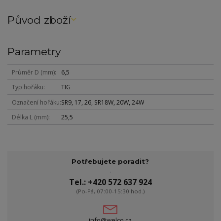
Původ zboží
Parametry
Průměr D (mm)
6,5
Typ hořáku
TIG
Označení hořáku
SR9, 17, 26, SR18W, 20W, 24W
Délka L (mm)
25,5
Potřebujete poradit?
Tel.: +420 572 637 924
(Po-Pá, 07:00-15:30 hod.)
info@welco.cz