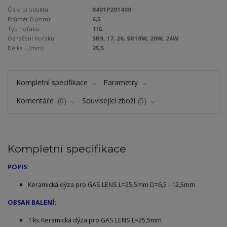
Číslo produktu:
8401P201400
Průměr D (mm):
6,5
Typ hořáku:
TIG
Označení hořáku:
SR9, 17, 26, SR18W, 20W, 24W
Délka L (mm):
25,5
Kompletní specifikace
Parametry
Komentáře
0
Související zboží
5
Kompletní specifikace
POPIS:
Keramická dýza pro GAS LENS L=25,5mm D=6,5 - 12,5mm
OBSAH BALENÍ:
1 ks Keramická dýza pro GAS LENS L=25,5mm