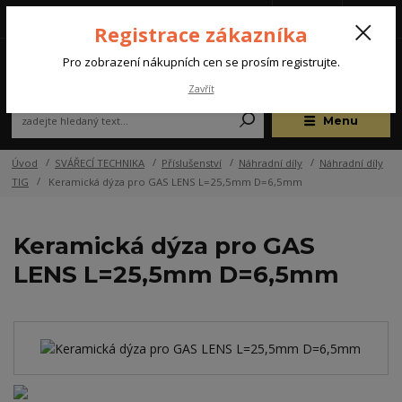
Tel.: +420 572 637 924
CZK
(Po-Pá, 07:00-15:30 hod.)
Registrace zákazníka
0
Pro zobrazení nákupních cen se prosím registrujte.
Zavřít
Menu
Úvod
SVÁŘECÍ TECHNIKA
Příslušenství
Náhradní díly
Náhradní díly
TIG
Keramická dýza pro GAS LENS L=25,5mm D=6,5mm
Keramická dýza pro GAS
LENS L=25,5mm D=6,5mm