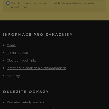
Souhlasím se
zpracováním osobních údajů
za účelem rozesílky
newsletteru.
INFORMACE PRO ZÁKAZNÍKY
O nás
Jak nakupovat
Obchodní podmínky
Informace o obalech a elektroodpadech
Kontakty
DŮLEŽITÉ ODKAZY
Základní metody svařování