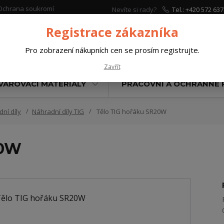
Ochrana soukromí
Nevíte si rady?
Tel.: +420 572 637
Zavolejte.
Registrace zákazníka
Pro zobrazení nákupních cen se prosím registrujte.
Hleda
Zavřít
VAŘOVACÍ MATERIÁLY
PRACOVNÍ A OCHRANNÉ
ní díly
Náhradní díly TIG
Tělo TIG hořáku SR20W
20W