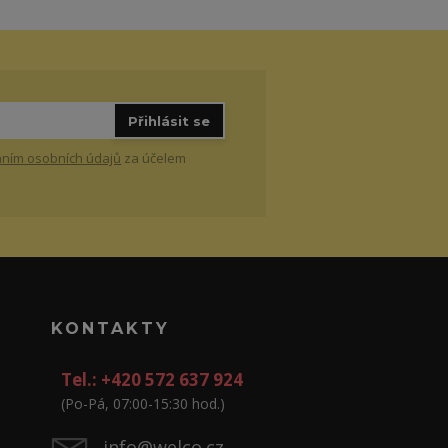
Přihlásit se
ním osobních údajů
za účelem
KONTAKTY
Tel.: +420 572 637 924
(Po-Pá, 07:00-15:30 hod.)
info@welco.cz