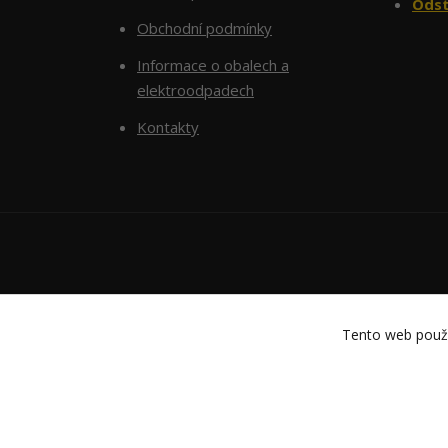
Odst
Obchodní podmínky
Informace o obalech a
elektroodpadech
Kontakty
Tento web použí