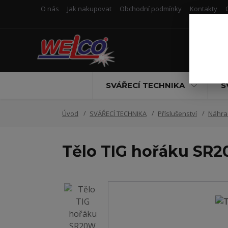
O nás
Jak nakupovat
Obchodní podmínky
Kontakty
SVÁŘECÍ TECHNIKA
S
Úvod
SVÁŘECÍ TECHNIKA
Příslušenství
Náhrad
Tělo TIG hořáku SR