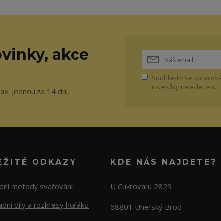
vinky, akce
Souhlasím se
zpracová
rozesílky newsletteru.
ax. jednou za 14 dní.
EŽITÉ ODKAZY
KDE NÁS NAJDETE?
adní metody svařování
U Cukrovaru 2829
dní díly a rozkresy hořáků
68801 Uherský Brod