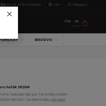
 924
(Po-Pá, 07:00-15:30 hod.)
CZK
Přihlášení
0
ks
za
t
 POMŮCKY
BRUSIVO
pro hořák SR20W
POPIS: Náhradní tělo pro TIG hořáky SR20W
OBSAH BALENÍ: 1 ks těla hořáku
celý popis