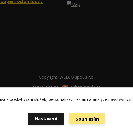
oupení od smlouvy
Copyright: WELCO spol. s r.o.
Vytvořeno na
Eshop-rychle.cz
vá k poskytování služeb, personalizaci reklam a analýze návštěvnosti
Nastavení
Souhlasím