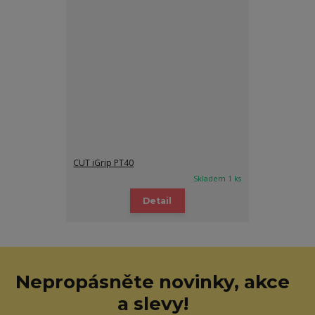
CUT iGrip PT40
Skladem 1 ks
Detail
Nepropásněte novinky, akce
a slevy!