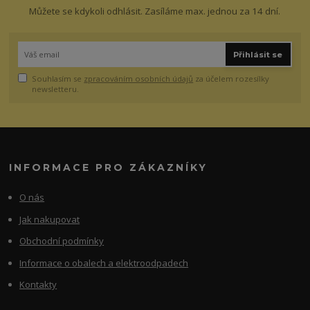
Můžete se kdykoli odhlásit. Zasíláme max. jednou za 14 dní.
Přihlásit se
Souhlasím se
zpracováním osobních údajů
za účelem rozesílky
newsletteru.
INFORMACE PRO ZÁKAZNÍKY
O nás
Jak nakupovat
Obchodní podmínky
Informace o obalech a elektroodpadech
Kontakty