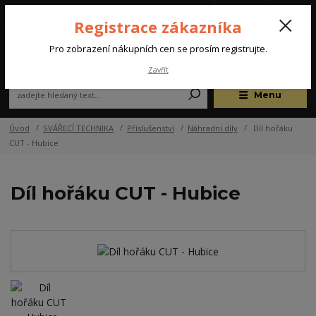
Tel.: +420 572 637 924
CZK
(Po-Pá, 07:00-15:30 hod.)
Registrace zákazníka
0
Pro zobrazení nákupních cen se prosím registrujte.
Zavřít
Menu
Úvod
SVÁŘECÍ TECHNIKA
Příslušenství
Náhradní díly
Díl hořáku
CUT - Hubice
Díl hořáku CUT - Hubice