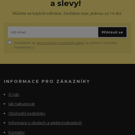
a slevy!
Můžete se kdykoli odhlásit. Zasíláme max. jednou za 14 dní.
Přihlásit se
Souhlasím se
zpracováním osobních údajů
za účelem rozesílky
newsletteru.
INFORMACE PRO ZÁKAZNÍKY
O nás
Jak nakupovat
Obchodní podmínky
Informace o obalech a elektroodpadech
Kontakty