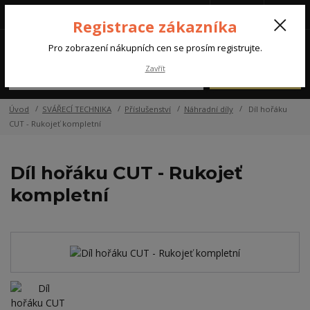
Tel.: +420 572 637 924
CZK
(Po-Pá, 07:00-15:30 hod.)
Registrace zákazníka
0
Pro zobrazení nákupních cen se prosím registrujte.
Zavřít
Menu
Úvod
SVÁŘECÍ TECHNIKA
Příslušenství
Náhradní díly
Díl hořáku
CUT - Rukojeť kompletní
Díl hořáku CUT - Rukojeť
kompletní