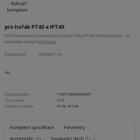
pro hořák PT40 a IPT40
POPIS: Kompletní rukojeť pro hořáky PT40 a IPT40 OBSAH BALENÍ: 1 ks
kompletní rukojeť
celý popis
Dostupnost
skladem 1 ks
/
ks
Číslo produktu:
119PT2060HNDSET
Typ hořáku:
CUT
Označení hořáku:
PT40, IPT40
Kompletní specifikace
Parametry
Komentáře
0
Související zboží
1