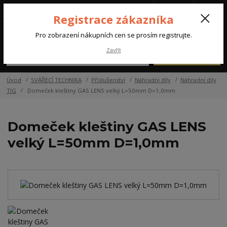
Tel.: +420 572 637 924
CZK
(Po-Pá, 07:00-15:30 hod.)
Registrace zákazníka
0
Pro zobrazení nákupních cen se prosím registrujte.
Zavřít
Menu
Úvod
SVÁŘECÍ TECHNIKA
Příslušenství
Náhradní díly
Náhradní díly
TIG
Domeček kleštiny GAS LENS velký L=50mm D=1,0mm
Domeček kleštiny GAS LENS
velký L=50mm D=1,0mm