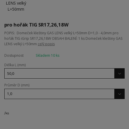
pro hořák TIG SR17,26,18W
POPIS: Domeček kleštiny GAS LENS velký L=50mm D=1,0 - 4,0mm pro
hořák TIG iGrip SR17,26,18W OBSAH BALENÍ: 1 ks Domeček kleštiny GAS
LENS velký L=50mm
celý popis
Dostupnost
Skladem 10 ks
Délka L (mm)
Průměr D (mm)
/
ks