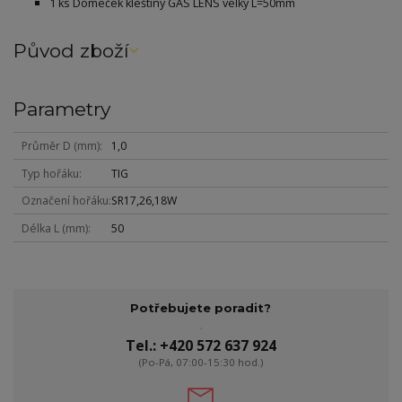
1 ks Domeček kleštiny GAS LENS velký L=50mm
Původ zboží
Parametry
Průměr D (mm)
1,0
Typ hořáku
TIG
Označení hořáku
SR17,26,18W
Délka L (mm)
50
Potřebujete poradit?
Tel.: +420 572 637 924
(Po-Pá, 07:00-15:30 hod.)