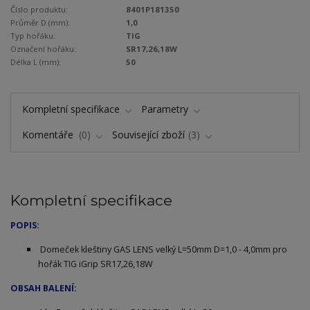
Číslo produktu:
8401P181350
Průměr D (mm):
1,0
Typ hořáku:
TIG
Označení hořáku:
SR17,26,18W
Délka L (mm):
50
Kompletní specifikace
Parametry
Komentáře
0
Související zboží
3
Kompletní specifikace
POPIS:
Domeček kleštiny GAS LENS velký L=50mm D=1,0 - 4,0mm pro
hořák TIG iGrip SR17,26,18W
OBSAH BALENÍ: