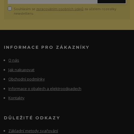
Souhlasím se
zpracováním osobních údajů
za účelem rozesílky
newsletteru.
INFORMACE PRO ZÁKAZNÍKY
O nás
Jak nakupovat
Obchodní podmínky
Informace o obalech a elektroodpadech
Kontakty
DŮLEŽITÉ ODKAZY
Základní metody svařování