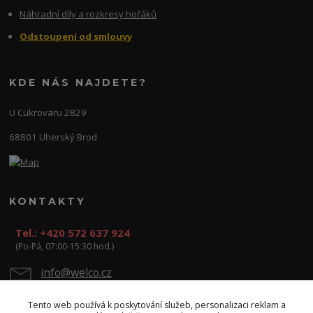
Náhradní díly a rozkresy hořáků
Odstoupení od smlouvy
KDE NÁS NAJDETE?
U Cukrovaru 2829
68801 Uherský Brod
KONTAKTY
Tel.: +420 572 637 924
(Po-Pá, 07:00-15:30 hod.)
info@welco.cz
Tento web používá k poskytování služeb, personalizaci reklam a