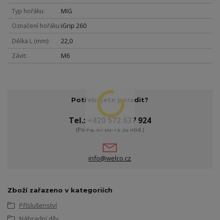
Typ hořáku
MIG
Označení hořáku
iGrip 260
Délka L (mm)
22,0
Závit
M6
Potřebujete poradit?
Tel.: +420 572 637 924
(Po-Pá, 07:00-15:30 hod.)
info@welco.cz
Zboží zařazeno v kategoriích
Příslušenství
Náhradní díly