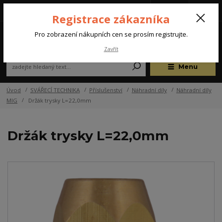
Tel.: +420 572 637 924
CZK
(Po-Pá, 07:00-15:30 hod.)
Registrace zákazníka
0
Pro zobrazení nákupních cen se prosím registrujte.
Zavřít
Menu
Úvod
SVÁŘECÍ TECHNIKA
Příslušenství
Náhradní díly
Náhradní díly
MIG
Držák trysky L=22,0mm
Držák trysky L=22,0mm