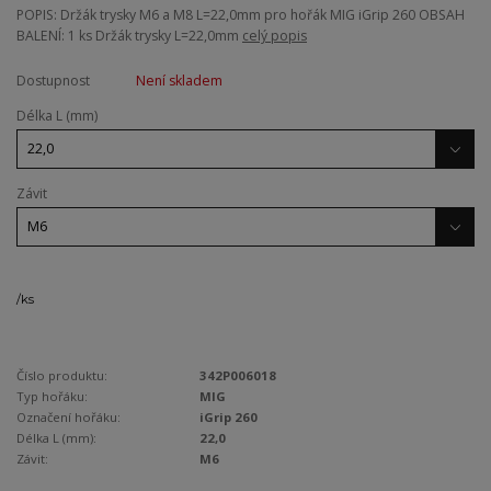
POPIS: Držák trysky M6 a M8 L=22,0mm pro hořák MIG iGrip 260 OBSAH
BALENÍ: 1 ks Držák trysky L=22,0mm
celý popis
Dostupnost
Není skladem
Délka L (mm)
Závit
/
ks
Číslo produktu:
342P006018
Typ hořáku:
MIG
Označení hořáku:
iGrip 260
Délka L (mm):
22,0
Závit:
M6