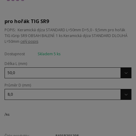
pro hořák TIG SR9
POPIS: Keramická dýza STANDARD L=50mm D=5,0 - 9,5mm pro hořák
TIG iGrip SR9 OBSAH BALENÍ: 1 ks Keramická dýza STANDARD DLOUHÁ
L=50mm
celý popis
Dostupnost
Skladem 5 ks
Délka L (mm)
Průměr D (mm)
/
ks
Číslo produktu:
8401P201208