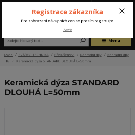
Tel.: +420 572 637 924
CZK
(Po-Pá, 07:00-15:30 hod.)
Registrace zákazníka
0
Pro zobrazení nákupních cen se prosím registrujte.
Zavřít
Menu
Úvod
SVÁŘECÍ TECHNIKA
Příslušenství
Náhradní díly
Náhradní díly
TIG
Keramická dýza STANDARD DLOUHÁ L=50mm
Keramická dýza STANDARD
DLOUHÁ L=50mm