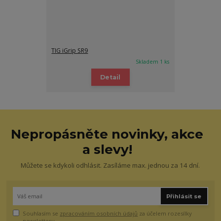
TIG iGrip SR9
Skladem 1 ks
Detail
Nepropásněte novinky, akce
a slevy!
Můžete se kdykoli odhlásit. Zasíláme max. jednou za 14 dní.
Přihlásit se
Souhlasím se
zpracováním osobních údajů
za účelem rozesílky
newsletteru.