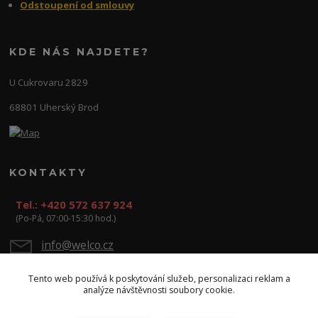
Odstoupení od smlouvy
KDE NÁS NAJDETE?
U Cukrovaru 2829
68801 Uherský Brod
KONTAKTY
Tel.: +420 572 637 924
(Po-Pá, 07:00-15:30 hod.)
info@welco.cz
Tento web používá k poskytování služeb, personalizaci reklam a
analýze návštěvnosti soubory cookie.