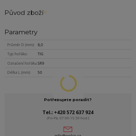
Původ zboží
Parametry
Průměr D (mm)
8,0
Typ hořáku
TIG
Označení hořáku
SR9
Délka L (mm)
50
Potřebujete poradit?
Tel.: +420 572 637 924
(Po-Pá, 07:00-15:30 hod.)
info@welco.cz