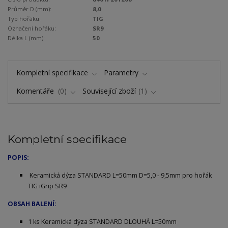
Průměr D (mm):
8,0
Typ hořáku:
TIG
Označení hořáku:
SR9
Délka L (mm):
50
Kompletní specifikace
Parametry
Komentáře
0
Související zboží
1
Kompletní specifikace
POPIS:
Keramická dýza STANDARD L=50mm D=5,0 - 9,5mm pro hořák
TIG iGrip SR9
OBSAH BALENÍ:
1 ks Keramická dýza STANDARD DLOUHÁ L=50mm