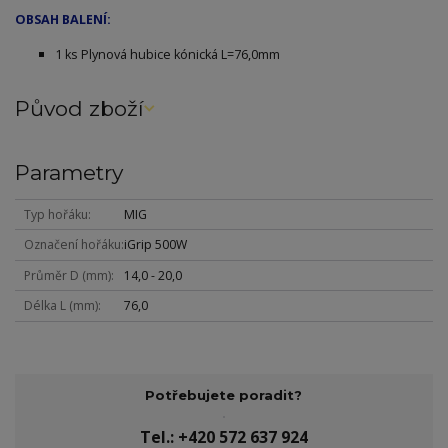
OBSAH BALENÍ:
1 ks Plynová
hubice
kónická L=76,0mm
Původ zboží
Parametry
Typ hořáku
MIG
Označení hořáku
iGrip 500W
Průměr D (mm)
14,0 - 20,0
Délka L (mm)
76,0
Potřebujete poradit?
Tel.: +420 572 637 924