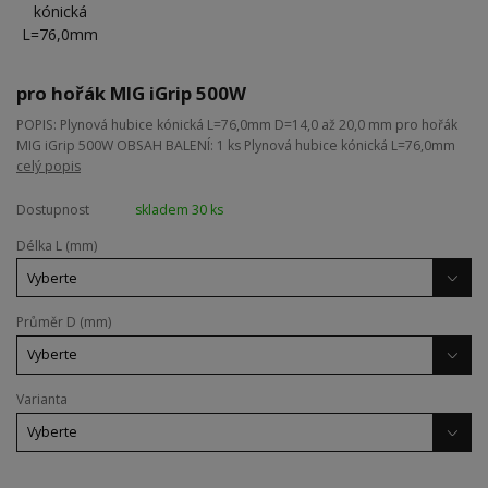
pro hořák MIG iGrip 500W
POPIS: Plynová hubice kónická L=76,0mm D=14,0 až 20,0 mm pro hořák
MIG iGrip 500W OBSAH BALENÍ: 1 ks Plynová hubice kónická L=76,0mm
celý popis
Dostupnost
skladem 30 ks
Délka L (mm)
Průměr D (mm)
Varianta