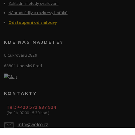
Základní metody svařování
Náhradní díly a rozkresy hořáků
Odstoupení od smlouvy
KDE NÁS NAJDETE?
U Cukrovaru 2829
68801 Uherský Brod
KONTAKTY
Tel.: +420 572 637 924
(Po-Pá, 07:00-15:30 hod.)
info@welco.cz