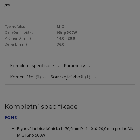
/
ks
Typ hořáku:
MIG
Označení hořáku:
iGrip 500W
Průměr D (mm):
14,0 - 20,0
Délka L (mm):
76,0
Kompletní specifikace
Parametry
Komentáře
0
Související zboží
1
Kompletní specifikace
POPIS:
Plynová hubice kónická L=76,0mm D=14,0 až 20,0 mm pro hořák
MIG iGrip 500W