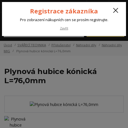
Tel.: +420 572 637 924
CZK
(Po-Pá, 07:00-15:30 hod.)
Registrace zákazníka
0
Pro zobrazení nákupních cen se prosím registrujte.
Zavřít
Menu
Úvod
SVÁŘECÍ TECHNIKA
Příslušenství
Náhradní díly
Náhradní díly
MIG
Plynová hubice kónická L=76,0mm
Plynová hubice kónická
L=76,0mm