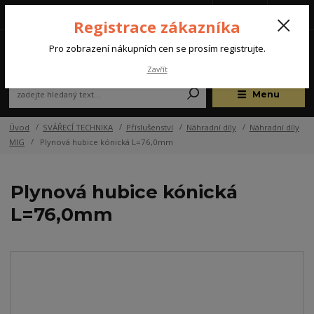
Tel.: +420 572 637 924
CZK
(Po-Pá, 07:00-15:30 hod.)
Registrace zákazníka
0
Pro zobrazení nákupních cen se prosím registrujte.
Zavřít
Menu
Úvod
SVÁŘECÍ TECHNIKA
Příslušenství
Náhradní díly
Náhradní díly
MIG
Plynová hubice kónická L=76,0mm
Plynová hubice kónická
L=76,0mm