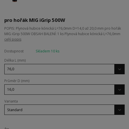
pro hořák MIG iGrip 500W
POPIS: Plynová hubice kónická L=76,0mm D=14,0 až 20,0 mm pro hořák
MIG iGrip 500W OBSAH BALENÍ: 1 ks Plynová hubice kónická L=76,0mm
celý popis
Dostupnost
Skladem 10 ks
Délka L (mm)
Průměr D (mm)
Varianta