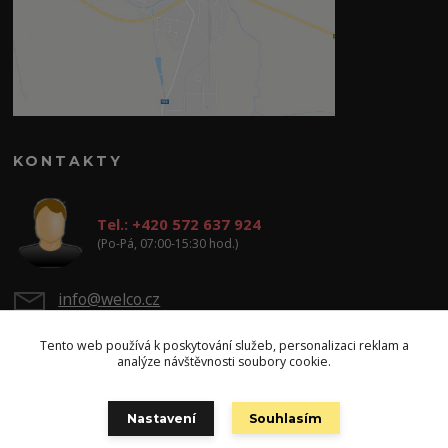
KONTAKTY
Tel.: +420 572 637 924
(Po-Pá, 07:00-15:30 hod.)
info@welco.cz
Tento web používá k poskytování služeb, personalizaci reklam a
analýze návštěvnosti soubory cookie.
Nastavení
Souhlasím
Copyright: WELCO spol. s r.o.