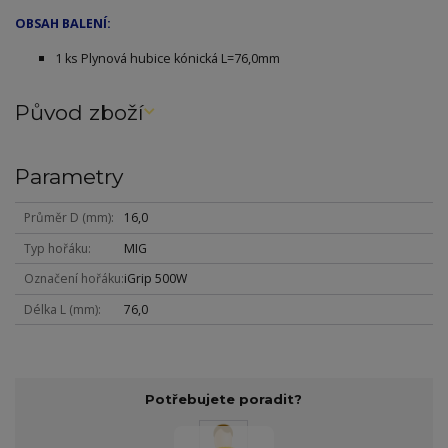
OBSAH BALENÍ:
1 ks Plynová
hubice
kónická L=76,0mm
Původ zboží
Parametry
Průměr D (mm)
16,0
Typ hořáku
MIG
Označení hořáku
iGrip 500W
Délka L (mm)
76,0
Potřebujete poradit?