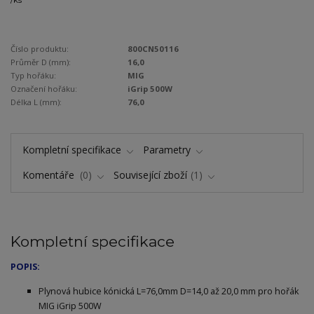
/
ks
Číslo produktu:
800CN50116
Průměr D (mm):
16,0
Typ hořáku:
MIG
Označení hořáku:
iGrip 500W
Délka L (mm):
76,0
Kompletní specifikace
Parametry
Komentáře
0
Související zboží
1
Kompletní specifikace
POPIS:
Plynová hubice kónická L=76,0mm D=14,0 až 20,0 mm pro hořák
MIG iGrip 500W