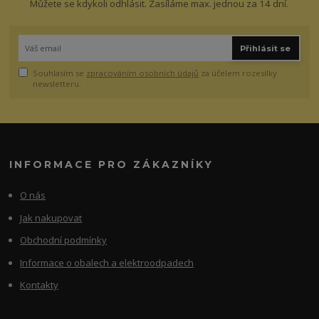
Můžete se kdykoli odhlásit. Zasíláme max. jednou za 14 dní.
Přihlásit se
Souhlasím se
zpracováním osobních údajů
za účelem rozesílky
newsletteru.
INFORMACE PRO ZÁKAZNÍKY
O nás
Jak nakupovat
Obchodní podmínky
Informace o obalech a elektroodpadech
Kontakty