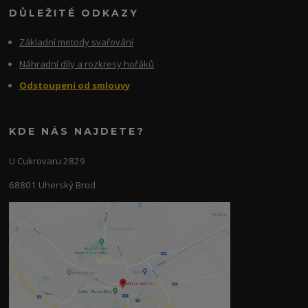
DŮLEŽITÉ ODKAZY
Základní metody svařování
Náhradní díly a rozkresy hořáků
Odstoupení od smlouvy
KDE NÁS NAJDETE?
U Cukrovaru 2829
68801 Uherský Brod