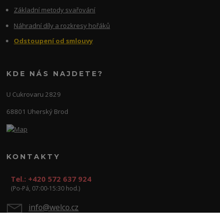
Základní metody svařování
Náhradní díly a rozkresy hořáků
Odstoupení od smlouvy
KDE NÁS NAJDETE?
U Cukrovaru 2829
68801 Uherský Brod
KONTAKTY
Tel.: +420 572 637 924
(Po-Pá, 07:00-15:30 hod.)
info@welco.cz