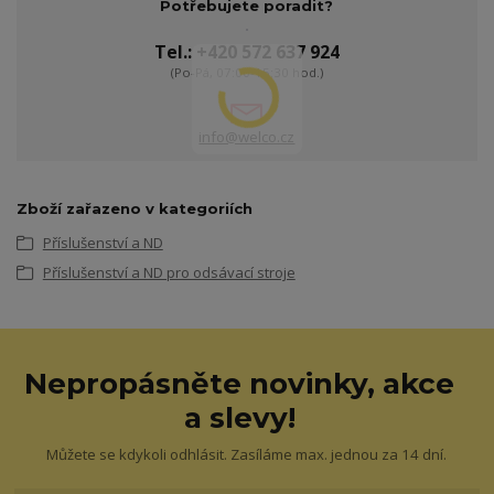
Potřebujete poradit?
Tel.: +420 572 637 924
(Po-Pá, 07:00-15:30 hod.)
info@welco.cz
Zboží zařazeno v kategoriích
Příslušenství a ND
Příslušenství a ND pro odsávací stroje
Nepropásněte novinky, akce
a slevy!
Můžete se kdykoli odhlásit. Zasíláme max. jednou za 14 dní.