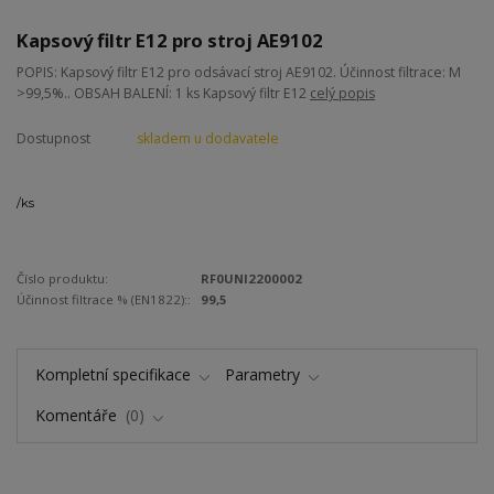
Kapsový filtr E12 pro stroj AE9102
POPIS: Kapsový filtr E12 pro odsávací stroj AE9102. Účinnost filtrace: M
>99,5%.. OBSAH BALENÍ: 1 ks Kapsový filtr E12
celý popis
Dostupnost
skladem u dodavatele
/
ks
Číslo produktu:
RF0UNI2200002
Účinnost filtrace % (EN1822)::
99,5
Kompletní specifikace
Parametry
Komentáře
0