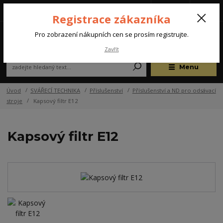
Tel.: +420 572 637 924
CZK
(Po-Pá, 07:00-15:30 hod.)
Registrace zákazníka
0
Pro zobrazení nákupních cen se prosím registrujte.
Zavřít
Menu
Úvod
SVÁŘECÍ TECHNIKA
Příslušenství
Příslušenství a ND pro odsávací
stroje
Kapsový filtr E12
Kapsový filtr E12