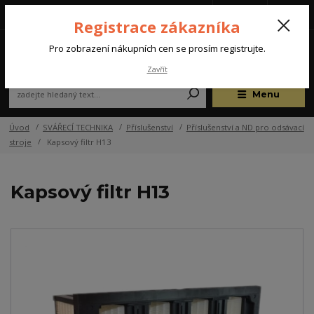
Tel.: +420 572 637 924
CZK
(Po-Pá, 07:00-15:30 hod.)
Registrace zákazníka
0
Pro zobrazení nákupních cen se prosím registrujte.
Zavřít
Menu
Úvod
SVÁŘECÍ TECHNIKA
Příslušenství
Příslušenství a ND pro odsávací
stroje
Kapsový filtr H13
Kapsový filtr H13