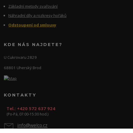
Základní metody svařování
Náhradní díly a rozkresy hořáků
Odstoupení od smlouvy
KDE NÁS NAJDETE?
U Cukrovaru 2829
68801 Uherský Brod
KONTAKTY
Tel.: +420 572 637 924
(Po-Pá, 07:00-15:30 hod.)
info@welco.cz