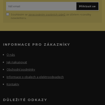
Přihlásit se
Souhlasím se
zpracováním osobních údajů
za účelem rozesílky
newsletteru.
INFORMACE PRO ZÁKAZNÍKY
O nás
Jak nakupovat
Obchodní podmínky
Informace o obalech a elektroodpadech
Kontakty
DŮLEŽITÉ ODKAZY