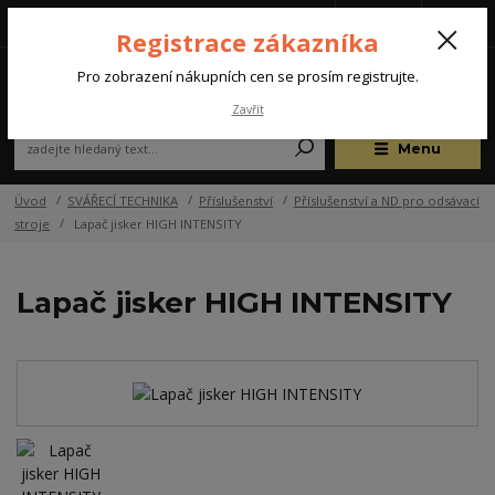
Tel.: +420 572 637 924
CZK
(Po-Pá, 07:00-15:30 hod.)
Registrace zákazníka
0
Pro zobrazení nákupních cen se prosím registrujte.
Zavřít
Menu
Úvod
SVÁŘECÍ TECHNIKA
Příslušenství
Příslušenství a ND pro odsávací
stroje
Lapač jisker HIGH INTENSITY
Lapač jisker HIGH INTENSITY