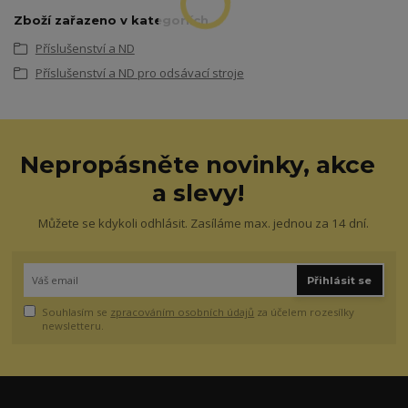
Zboží zařazeno v kategoriích
Příslušenství a ND
Příslušenství a ND pro odsávací stroje
Nepropásněte novinky, akce
a slevy!
Můžete se kdykoli odhlásit. Zasíláme max. jednou za 14 dní.
Přihlásit se
Souhlasím se
zpracováním osobních údajů
za účelem rozesílky
newsletteru.