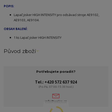
POPIS:
Lapač jisker HIGH INTENSITY pro odsávací stroje AE9102,
AE9103, AE9104.
OBSAH BALENÍ:
1 ks Lapač jisker HIGH INTENSITY
Původ zboží
Potřebujete poradit?
Tel.: +420 572 637 924
(Po-Pá, 07:00-15:30 hod.)
info@welco.cz