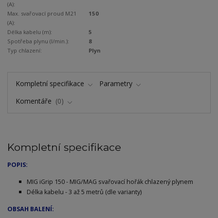
(A):
Max. svařovací proud M21
150
(A):
Délka kabelu (m):
5
Spotřeba plynu (l/min.):
8
Typ chlazení:
Plyn
Kompletní specifikace
Parametry
Komentáře
0
Kompletní specifikace
POPIS:
MIG iGrip 150 - MIG/MAG svařovací hořák chlazený plynem
Délka kabelu - 3 až 5 metrů (dle varianty)
OBSAH BALENÍ: