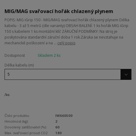
MIG/MAG svařovací hořák chlazený plynem
POPIS: MIG iGrip 150 - MIG/MAG svařovací hořák chlazený plynem Délka
kabelu - 3 až 5 metrů (dle varianty) OBSAH BALENÍ: 1 ks hořák MIG iGrip
150 s kabelem 1 ks montážní klíč ZÁRUČNÍ PODMÍNKY: Na stroj je
poskytována standardní záruční doba 1 rok.Záruka se nevztahuje na
mechanické poškození a na ...
celý popis
Dostupnost
Skladem 2 ks
Délka kabelu (m)
/
ks
Číslo produktu:
IW660500
Hmotnost (kg):
2
Dovolený zatěžovatel (%):
60
Max. svařovací proud CO2
180