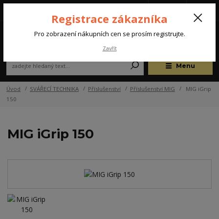
Tel.: +420 572 637 924
CZK
(Po-Pá, 07:00-15:30 hod.)
Registrace zákazníka
0
Pro zobrazení nákupních cen se prosím registrujte.
Zavřít
Menu
Úvod
SVÁŘECÍ TECHNIKA
Příslušenství
Příslušenství MIG
MIG iGrip
150
MIG iGrip 150