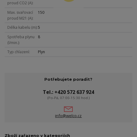
proud CO2 (A)
Max. svařovací
150
proud M21 (A)
Délka kabelu (m)
5
Spotřeba plynu
8
(l/min.)
Typ chlazení
Plyn
Potřebujete poradit?
Tel.: +420 572 637 924
(Po-Pá, 07:00-15:30 hod.)
info@welco.cz
Zboží zařazeno v kategoriích