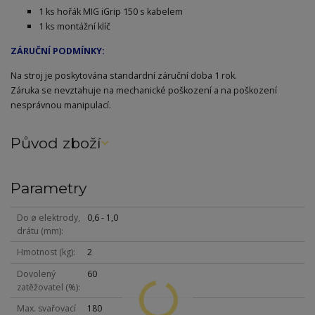
1 ks hořák MIG iGrip 150 s kabelem
1 ks montážní klíč
ZÁRUČNÍ PODMÍNKY:
Na stroj je poskytována standardní záruční doba 1 rok.
Záruka se nevztahuje na mechanické poškození a na poškození
nesprávnou manipulací.
Původ zboží
Parametry
Do ø elektrody,
0,6 - 1,0
drátu (mm)
Hmotnost (kg)
2
Dovolený
60
zatěžovatel (%)
Max. svařovací
180