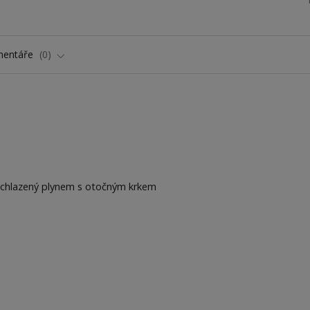
entáře
0
 chlazený plynem s otočným krkem