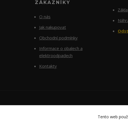
ZÁKAZNÍKY
Zákl
O nás
Náhra
Jak nakupovat
Odst
Obchodní podmínky
Informace o obalech a
elektroodpadech
Kontakty
Tento web použí