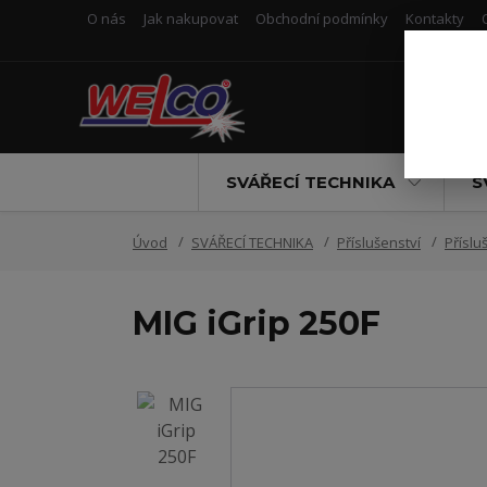
O nás
Jak nakupovat
Obchodní podmínky
Kontakty
SVÁŘECÍ TECHNIKA
S
Úvod
SVÁŘECÍ TECHNIKA
Příslušenství
Příslu
MIG iGrip 250F