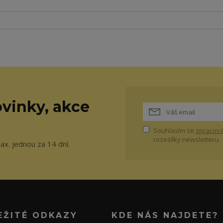
vinky, akce
Souhlasím se
zpracová
rozesílky newsletteru.
ax. jednou za 14 dní.
EŽITÉ ODKAZY
KDE NÁS NAJDETE?