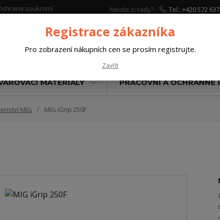
Ochrana soukromí
Nevíte si rady?
Tel.: +420 572 637
Zavolejte.
Registrace zákazníka
Pro zobrazení nákupních cen se prosím registrujte.
Hleda
Zavřít
VAŘOVACÍ MATERIÁLY
PRACOVNÍ A OCHRANNÉ
šenství MIG
MIG iGrip 250F