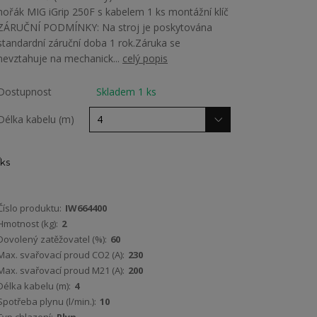
hořák MIG iGrip 250F s kabelem 1 ks montážní klíč
ZÁRUČNÍ PODMÍNKY: Na stroj je poskytována
standardní záruční doba 1 rok.Záruka se
nevztahuje na mechanick...
celý popis
Dostupnost
Skladem 1 ks
Délka kabelu (m)
ks
Číslo produktu:
IW664400
Hmotnost (kg):
2
Dovolený zatěžovatel (%):
60
Max. svařovací proud CO2 (A):
230
Max. svařovací proud M21 (A):
200
Délka kabelu (m):
4
Spotřeba plynu (l/min.):
10