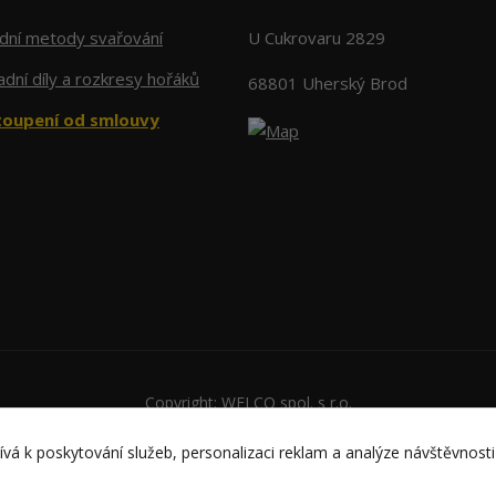
adní metody svařování
U Cukrovaru 2829
dní díly a rozkresy hořáků
68801 Uherský Brod
oupení od smlouvy
Copyright: WELCO spol. s r.o.
Vytvořeno na
Eshop-rychle.cz
vá k poskytování služeb, personalizaci reklam a analýze návštěvnosti