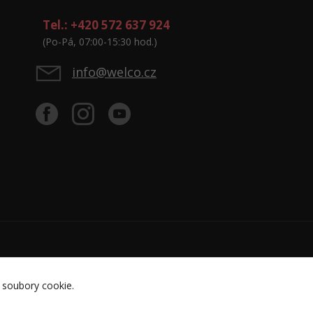
Tel.: +420 572 637 924
(Po-Pá, 07:00-15:30 hod.)
info@welco.cz
 soubory cookie.