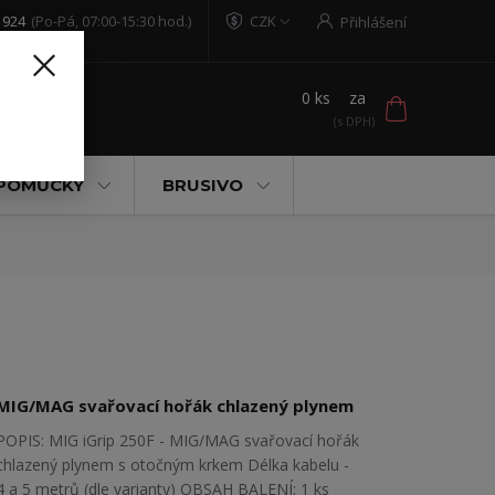
 924
(Po-Pá, 07:00-15:30 hod.)
CZK
Přihlášení
0
ks
za
t
 POMŮCKY
BRUSIVO
MIG/MAG svařovací hořák chlazený plynem
POPIS: MIG iGrip 250F - MIG/MAG svařovací hořák
chlazený plynem s otočným krkem Délka kabelu -
4 a 5 metrů (dle varianty) OBSAH BALENÍ: 1 ks