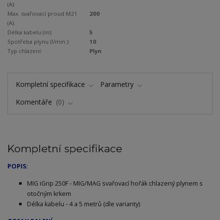
(A):
Max. svařovací proud M21
200
(A):
Délka kabelu (m):
5
Spotřeba plynu (l/min.):
10
Typ chlazení:
Plyn
Kompletní specifikace
Parametry
Komentáře
0
Kompletní specifikace
POPIS:
MIG iGrip 250F - MIG/MAG svařovací hořák chlazený plynem s
otočným krkem
Délka kabelu - 4 a 5 metrů (dle varianty)