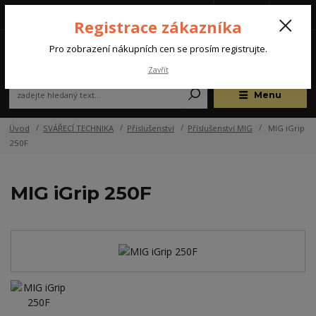
Tel.: +420 572 637 924
CZK
(Po-Pá, 07:00-15:30 hod.)
Registrace zákazníka
0
Pro zobrazení nákupních cen se prosím registrujte.
Zavřít
Menu
Úvod
SVÁŘECÍ TECHNIKA
Příslušenství
Příslušenství MIG
MIG iGrip
250F
MIG iGrip 250F