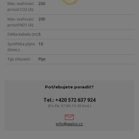
Max. svařovací
230
proud CO2 (A)
Max. svařovací
200
proud M21 (A)
Délka kabelu (m)
5
Spotřeba plynu
10
(l/min.)
Typ chlazení
Plyn
Potřebujete poradit?
Tel.: +420 572 637 924
(Po-Pá, 07:00-15:30 hod.)
info@welco.cz