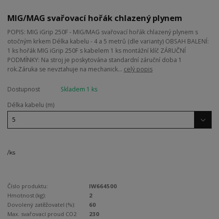
MIG/MAG svařovací hořák chlazený plynem
POPIS: MIG iGrip 250F - MIG/MAG svařovací hořák chlazený plynem s
otočným krkem Délka kabelu - 4 a 5 metrů (dle varianty) OBSAH BALENÍ:
1 ks hořák MIG iGrip 250F s kabelem 1 ks montážní klíč ZÁRUČNÍ
PODMÍNKY: Na stroj je poskytována standardní záruční doba 1
rok.Záruka se nevztahuje na mechanick...
celý popis
Dostupnost
Skladem 1 ks
Délka kabelu (m)
/
ks
Číslo produktu:
IW664500
Hmotnost (kg):
2
Dovolený zatěžovatel (%):
60
Max. svařovací proud CO2
230