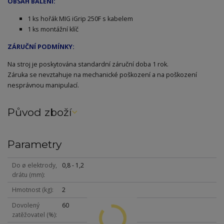
OBSAH BALENÍ:
1 ks hořák MIG iGrip 250F s kabelem
1 ks montážní klíč
ZÁRUČNÍ PODMÍNKY:
Na stroj je poskytována standardní záruční doba 1 rok.
Záruka se nevztahuje na mechanické poškození a na poškození
nesprávnou manipulací.
Původ zboží
Parametry
Do ø elektrody,
0,8 - 1,2
drátu (mm)
Hmotnost (kg)
2
Dovolený
60
zatěžovatel (%)