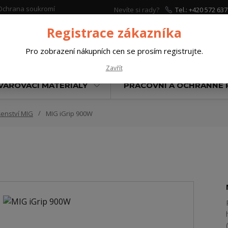
Ochrana soukromí
Nevíte si rady?
Tel.: +420 572 637
Zavolejte.
Registrace zákazníka
Pro zobrazení nákupních cen se prosím registrujte.
Hleda
Zavřít
VAŘOVACÍ MATERIÁLY
PRACOVNÍ A OCHRANNÉ
šenství MIG
MIG iGrip 900W