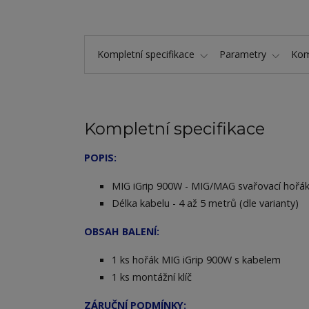
Kompletní specifikace
Parametry
Kom
Kompletní specifikace
POPIS:
MIG iGrip 900W - MIG/MAG svařovací hořák
Délka kabelu - 4 až 5 metrů (dle varianty)
OBSAH BALENÍ:
1 ks hořák MIG iGrip 900W s kabelem
1 ks montážní klíč
ZÁRUČNÍ PODMÍNKY: