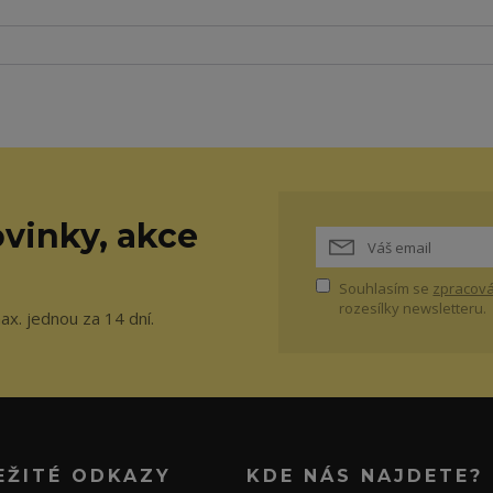
vinky, akce
Souhlasím se
zpracová
rozesílky newsletteru.
ax. jednou za 14 dní.
EŽITÉ ODKAZY
KDE NÁS NAJDETE?