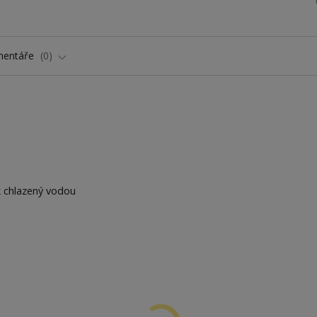
entáře
0
 chlazený vodou