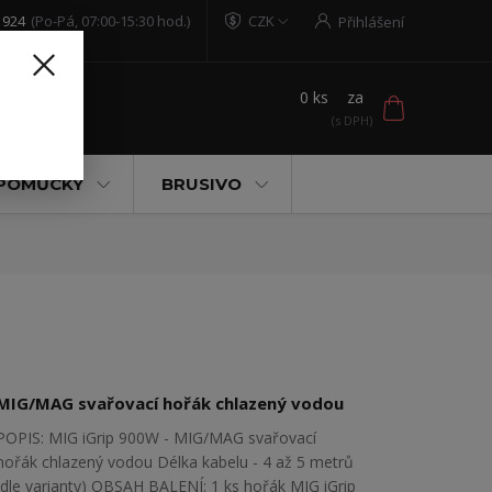
 924
(Po-Pá, 07:00-15:30 hod.)
CZK
Přihlášení
0
ks
za
t
 POMŮCKY
BRUSIVO
MIG/MAG svařovací hořák chlazený vodou
POPIS: MIG iGrip 900W - MIG/MAG svařovací
hořák chlazený vodou Délka kabelu - 4 až 5 metrů
(dle varianty) OBSAH BALENÍ: 1 ks hořák MIG iGrip