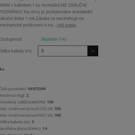
900W s kabelem 1 ks montážní klíč ZÁRUČNÍ
PODMÍNKY: Na stroj je poskytována standardní
záruční doba 1 rok.Záruka se nevztahuje na
mechanické poškození a na...
celý popis
Dostupnost
Skladem 1 ks
Délka kabelu (m)
ks
Číslo produktu:
IW672500
Hmotnost (kg):
2
Dovolený zatěžovatel (%):
100
Max. svařovací proud CO2 (A):
550
Max. svařovací proud M21 (A):
500
Délka kabelu (m):
5
Spotřeba plynu (l/min.):
14