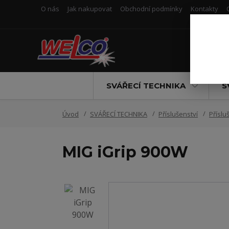
O nás
Jak nakupovat
Obchodní podmínky
Kontakty
SVÁŘECÍ TECHNIKA
S
Úvod
SVÁŘECÍ TECHNIKA
Příslušenství
Příslu
MIG iGrip 900W