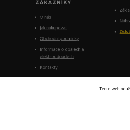
ZÁKAZNÍKY
Zákl
O nás
Náhra
Jak nakupovat
Odst
Obchodní podmínky
Informace o obalech a
elektroodpadech
Kontakty
Tento web použí