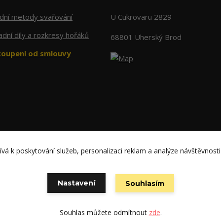
adní metody svařování
U Cukrovaru 2829
dní díly a rozkresy hořáků
68801 Uherský Brod
oupení od smlouvy
vá k poskytování služeb, personalizaci reklam a analýze návštěvnosti
Copyright: WELCO spol. s r.o.
Nastavení
Souhlasím
Vytvořeno na
Eshop-rychle.cz
Souhlas můžete odmítnout
zde
.