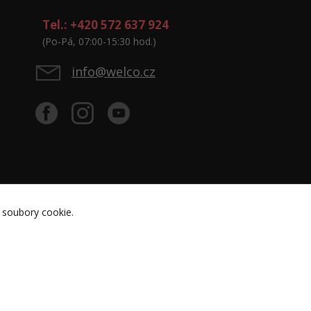
Tel.: +420 572 637 924
(Po-Pá, 07:00-15:30 hod.)
info@welco.cz
 soubory cookie.