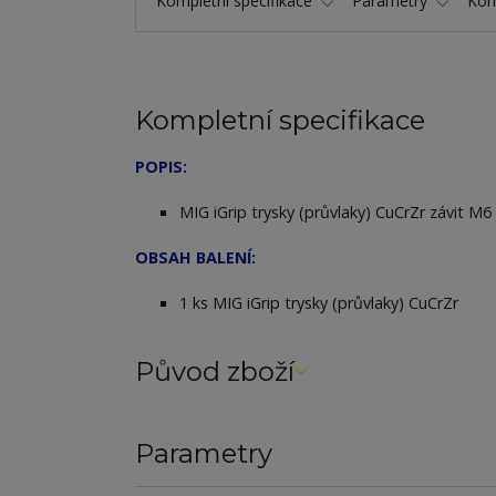
Kompletní specifikace
Parametry
Kom
Kompletní specifikace
POPIS:
MIG iGrip trysky (průvlaky) CuCrZr závit M
OBSAH BALENÍ:
1 ks MIG iGrip trysky (průvlaky) CuCrZr
Původ zboží
Parametry