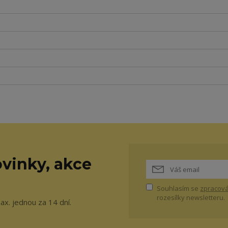
vinky, akce
Souhlasím se
zpracová
rozesílky newsletteru.
ax. jednou za 14 dní.