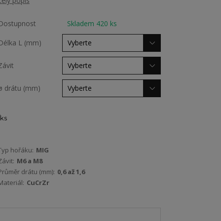
celý popis
Dostupnost
Skladem 420 ks
Délka L (mm)
Závit
ø drátu (mm)
ks
Typ hořáku:
MIG
Závit:
M6 a M8
Průměr drátu (mm):
0,6 až 1,6
Materiál:
CuCrZr