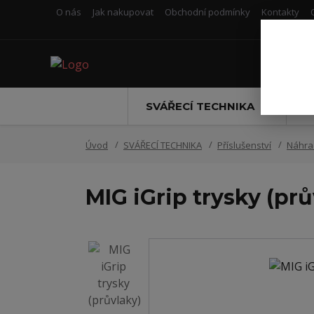
O nás
Jak nakupovat
Obchodní podmínky
Kontakty
SVÁŘECÍ TECHNIKA
S
Úvod
SVÁŘECÍ TECHNIKA
Příslušenství
Náhrad
MIG iGrip trysky (pr