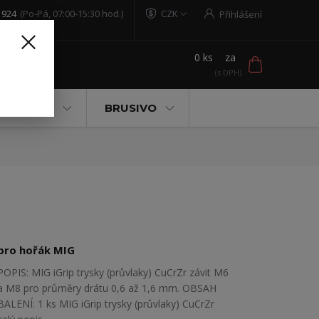
 924
(Po-Pá, 07:00-15:30 hod.)
CZK
Přihlášení
0
ks
za
t
 POMŮCKY
BRUSIVO
pro hořák MIG
POPIS: MIG iGrip trysky (průvlaky) CuCrZr závit M6
a M8 pro průměry drátu 0,6 až 1,6 mm. OBSAH
BALENÍ: 1 ks MIG iGrip trysky (průvlaky) CuCrZr