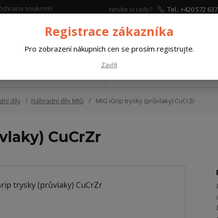
Ochrana soukromí
Nevíte si rady?
Tel.: +420 572 637
Zavolejte.
Registrace zákazníka
Hleda
Pro zobrazení nákupních cen se prosím registrujte.
Zavřít
VAŘOVACÍ MATERIÁLY
PRACOVNÍ A OCHRANNÉ
ní díly
Náhradní díly MIG
MIG iGrip trysky (průvlaky) CuCrZr
ůvlaky) CuCrZr