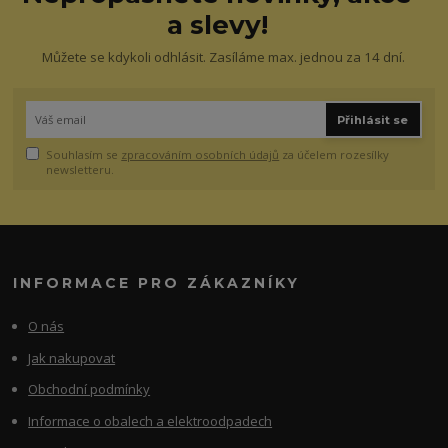
a slevy!
Můžete se kdykoli odhlásit. Zasíláme max. jednou za 14 dní.
Přihlásit se
Souhlasím se
zpracováním osobních údajů
za účelem rozesílky
newsletteru.
INFORMACE PRO ZÁKAZNÍKY
O nás
Jak nakupovat
Obchodní podmínky
Informace o obalech a elektroodpadech