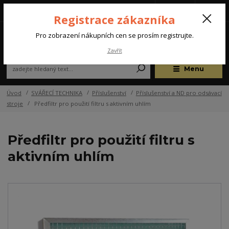
Tel.: +420 572 637 924
CZK
(Po-Pá, 07:00-15:30 hod.)
Registrace zákazníka
0
Pro zobrazení nákupních cen se prosím registrujte.
Zavřít
Menu
Úvod
SVÁŘECÍ TECHNIKA
Příslušenství
Příslušenství a ND pro odsávací
stroje
Předfiltr pro použití filtru s aktivním uhlím
Předfiltr pro použití filtru s
aktivním uhlím