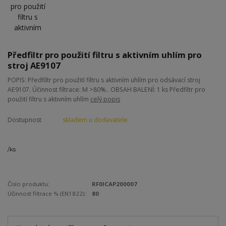
Předfiltr pro použití filtru s aktivním uhlím pro
stroj AE9107
POPIS: Předfiltr pro použití filtru s aktivním uhlím pro odsávací stroj
AE9107. Účinnost filtrace: M >80%.. OBSAH BALENÍ: 1 ks Předfiltr pro
použití filtru s aktivním uhlím
celý popis
Dostupnost
skladem u dodavatele
/
ks
Číslo produktu:
RF0ICAP200007
Účinnost filtrace % (EN1822)::
80