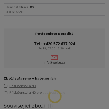
Účinnost filtrace
80
% (EN1822):
Potřebujete poradit?
Tel.: +420 572 637 924
(Po-Pá, 07:00-15:30 hod.)
info@welco.cz
Zboží zařazeno v kategoriích
Příslušenství a ND
Příslušenství a ND pro odsávací stroje
Související zboží
1