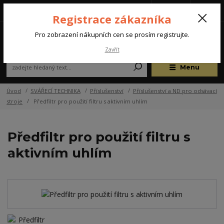
Tel.: +420 572 637 924
CZK
(Po-Pá, 07:00-15:30 hod.)
Registrace zákazníka
0
Pro zobrazení nákupních cen se prosím registrujte.
Zavřít
Menu
Úvod
SVÁŘECÍ TECHNIKA
Příslušenství
Příslušenství a ND pro odsávací
stroje
Předfiltr pro použití filtru s aktivním uhlím
Předfiltr pro použití filtru s
aktivním uhlím