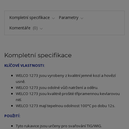
Kompletní specifikace
Parametry
Komentáře
0
Kompletní specifikace
KLÍČOVÉ VLASTNOSTI:
ELCO 1273 jsou vyrobeny z kvalitní jemné kozí a hovězí
W
usně.
WELCO 1273 jsou odolné vůči natržení a oděru.
WELCO 1273 jsou kvalitně prošité třípramennou kevlarovou
nití.
WELCO 1273 mají tepelnou odolnost 100°C po dobu 12s.
POUŽITÍ:
Tyto rukavice jsou určeny pro svařování TIG/WIG.