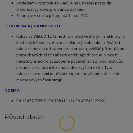
Vzhledem k různosti aplikací, je na uživateli posoudit
vhodnost výrobku pro danou aplikaci.
Skladujte v suchu při teplotách nad 5°C.
ELEKTRICKÁ A JINÁ NEBEZPEČÍ:
Rukavice WELCO 1273 nechrání před veškerými elektrickými
kontakty během svařování elektrickým obloukem. Svářecí
rukavice nejsou ochranou proti proudu, zvláště při používání
porouchaných částí zařízení dodávajících proud. Vlhkost,
nečistoty a mokro způsobené pocením snižují odolnost vůči
proudu, což může mít za následek zvýšení rizika. Tyto
rukavice se nesmí používat tam, kde hrozí zamotání se do
mechanických částí strojů.
NORMY:
E
N 12477 TYPE B; EN 388 (1111); EN 407 (212X2X).
Původ zboží