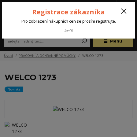
Tel.: +420 572 637 924
CZK
(Po-Pá, 07:00-15:30 hod.)
Registrace zákazníka
0
Pro zobrazení nákupních cen se prosím registrujte.
Zavřít
Menu
Úvod
PRACOVNÍ A OCHRANNÉ POMŮCKY
WELCO 1273
WELCO 1273
Novinka