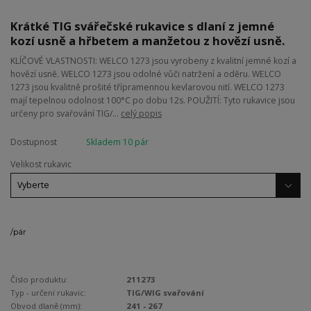
Krátké TIG svářečské rukavice s dlaní z jemné
kozí usně a hřbetem a manžetou z hovězí usně.
KLÍČOVÉ VLASTNOSTI: WELCO 1273 jsou vyrobeny z kvalitní jemné kozí a
hovězí usně. WELCO 1273 jsou odolné vůči natržení a oděru. WELCO
1273 jsou kvalitně prošité třípramennou kevlarovou nití. WELCO 1273
mají tepelnou odolnost 100°C po dobu 12s. POUŽITÍ: Tyto rukavice jsou
určeny pro svařování TIG/...
celý popis
Dostupnost
Skladem 10 pár
Velikost rukavic
/
pár
Číslo produktu:
211273
Typ - určení rukavic:
TIG/WIG svařování
Obvod dlaně (mm):
241 - 267