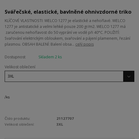
Svářečské, elastické, bavlněné ohnivzdorné triko
KLÍČOVÉ VLASTNOSTI: WELCO 1277 je elastické a nehořlavé. WELCO
1277 je antistatické a velmi lehké pouze 200 gr/m2. WELCO 1277 má
zaručenou nehořlavost do 50 vyprání ve vodě při 40°C. POUŽITÍ:
Svařování elektrickým obloukem, svařování a pájení plamenem, řezání
plasmou. OBSAH BALENÍ: Balení obsa...
celý popis
Dostupnost
Skladem 2 ks
Velikost oblečení
/
ks
Číslo produktu:
21127707
Velikost oblečení:
3XL