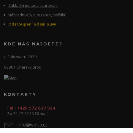
Základní metody svařování
Náhradní díly a rozkresy hořáků
Odstoupení od smlouvy
KDE NÁS NAJDETE?
U Cukrovaru 2829
68801 Uherský Brod
KONTAKTY
Tel.: +420 572 637 924
(Po-Pá, 07:00-15:30 hod.)
info@welco.cz