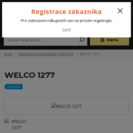
Tel.: +420 572 637 924
CZK
(Po-Pá, 07:00-15:30 hod.)
Registrace zákazníka
0
Pro zobrazení nákupních cen se prosím registrujte.
Zavřít
Menu
Úvod
PRACOVNÍ A OCHRANNÉ POMŮCKY
WELCO 1277
WELCO 1277
Novinka