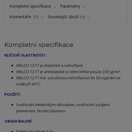
Kompletní specifikace
Parametry
Komentáře
0
Související zboží
4
Kompletní specifikace
KLÍČOVÉ VLASTNOSTI:
ELCO 1277 je elastické a nehořlavé.
W
2
WELCO 1277 je antistatické a velmi lehké pouze 200 gr/m
.
WELCO 1277 má zaručenou nehořlavost do 50 vyprání ve
vodě při 40°C.
POUŽITÍ:
Svařování elektrickým obloukem, svařování a pájení
plamenem, řezání plasmou.
OBSAH BALENÍ:
Balení obsahuje 1 ks