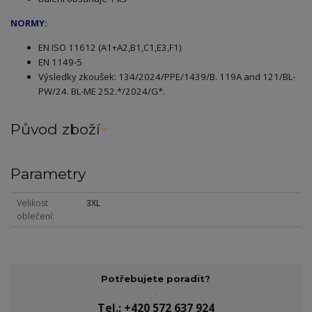
NORMY:
EN ISO 11612 (A1+A2,B1,C1,E3,F1)
EN 1149-5
Výsledky zkoušek: 134/2024/PPE/1439/B. 119A and 121/BL-
PW/24. BL-ME 252.*/2024/G*.
Původ zboží
Parametry
Velikost
3XL
oblečení
Potřebujete poradit?
Tel.: +420 572 637 924