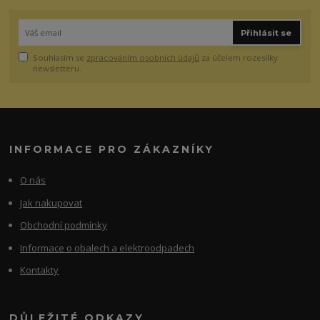
Přihlásit se
Souhlasím se
zpracováním osobních údajů
za účelem rozesílky
newsletteru.
INFORMACE PRO ZÁKAZNÍKY
O nás
Jak nakupovat
Obchodní podmínky
Informace o obalech a elektroodpadech
Kontakty
DŮLEŽITÉ ODKAZY