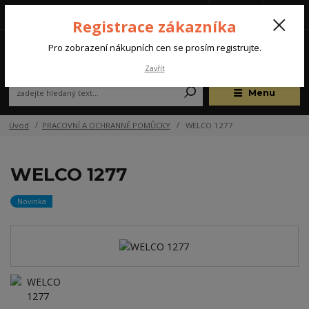
Tel.: +420 572 637 924
CZK
(Po-Pá, 07:00-15:30 hod.)
Registrace zákazníka
0
Pro zobrazení nákupních cen se prosím registrujte.
Zavřít
Menu
Úvod
PRACOVNÍ A OCHRANNÉ POMŮCKY
WELCO 1277
WELCO 1277
Novinka