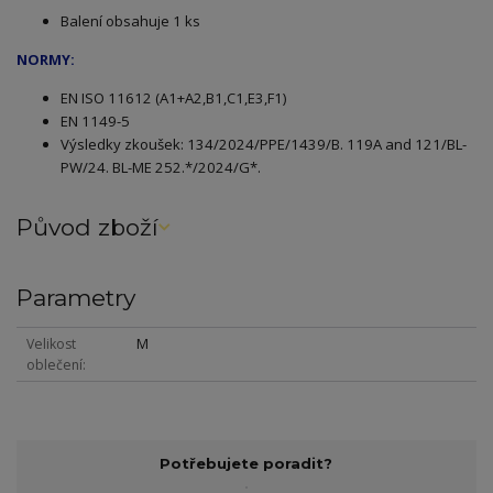
Balení obsahuje 1 ks
NORMY:
EN ISO 11612 (A1+A2,B1,C1,E3,F1)
EN 1149-5
Výsledky zkoušek: 134/2024/PPE/1439/B. 119A and 121/BL-
PW/24. BL-ME 252.*/2024/G*.
Původ zboží
Parametry
Velikost
M
oblečení
Potřebujete poradit?