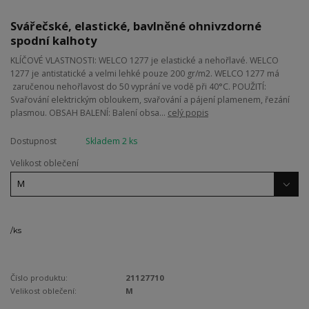
Svářečské, elastické, bavlněné ohnivzdorné
spodní kalhoty
KLÍČOVÉ VLASTNOSTI: WELCO 1277 je elastické a nehořlavé. WELCO
1277 je antistatické a velmi lehké pouze 200 gr/m2. WELCO 1277 má
zaručenou nehořlavost do 50 vyprání ve vodě při 40°C. POUŽITÍ:
Svařování elektrickým obloukem, svařování a pájení plamenem, řezání
plasmou. OBSAH BALENÍ: Balení obsa...
celý popis
Dostupnost
Skladem 2 ks
Velikost oblečení
/
ks
Číslo produktu:
21127710
Velikost oblečení:
M