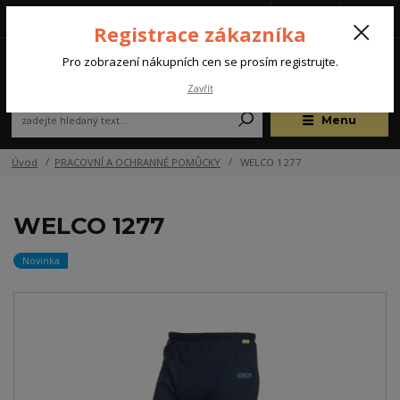
Tel.: +420 572 637 924
CZK
(Po-Pá, 07:00-15:30 hod.)
Registrace zákazníka
0
Pro zobrazení nákupních cen se prosím registrujte.
Zavřít
Menu
Úvod
PRACOVNÍ A OCHRANNÉ POMŮCKY
WELCO 1277
WELCO 1277
Novinka