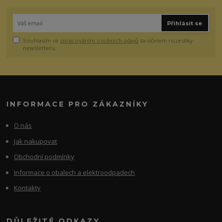
Přihlásit se
Souhlasím se
zpracováním osobních údajů
za účelem rozesílky
newsletteru.
INFORMACE PRO ZÁKAZNÍKY
O nás
Jak nakupovat
Obchodní podmínky
Informace o obalech a elektroodpadech
Kontakty
DŮLEŽITÉ ODKAZY