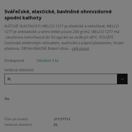
Svářečské, elastické, bavlněné ohnivzdorné
spodní kalhoty
KLÍČOVÉ VLASTNOSTI: WELCO 1277 je elastické a nehořlavé. WELCO
1277 je antistatické a velmi lehké pouze 200 gr/m2. WELCO 1277 má
zaručenou nehořlavost do 50 vyprání ve vodě při 40°C. POUŽITÍ:
Svařování elektrickým obloukem, svařování a pájení plamenem, řezání
plasmou. OBSAH BALENÍ: Balení obsa...
celý popis
Dostupnost
Skladem 3 ks
Velikost oblečení
/
ks
Číslo produktu:
21127712
Velikost oblečení:
XL