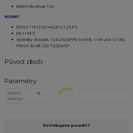
Balení obsahuje 1 ks
NORMY:
EN ISO 11612 (A1+A2,B1,C1,E3,F1)
EN 1149-5
Výsledky zkoušek: 134/2024/PPE/1439/B. 119A and 121/BL-
PW/24. BL-ME 252.*/2024/G*.
Původ zboží
Parametry
Velikost
XL
oblečení
Potřebujete poradit?