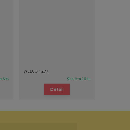
WELCO 1277
m 6 ks
Skladem 10 ks
Detail