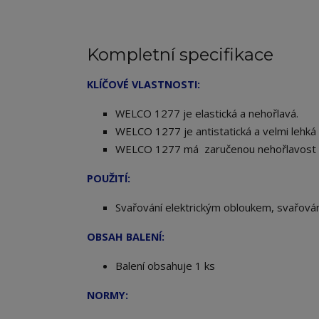
Kompletní specifikace
KLÍČOVÉ VLASTNOSTI:
ELCO 1277 je elastická a nehořlavá.
W
WELCO 1277 je antistatická a velmi lehk
WELCO 1277 má zaručenou nehořlavost do
POUŽITÍ:
Svařování elektrickým obloukem, svařován
OBSAH BALENÍ:
Balení obsahuje 1 ks
NORMY: