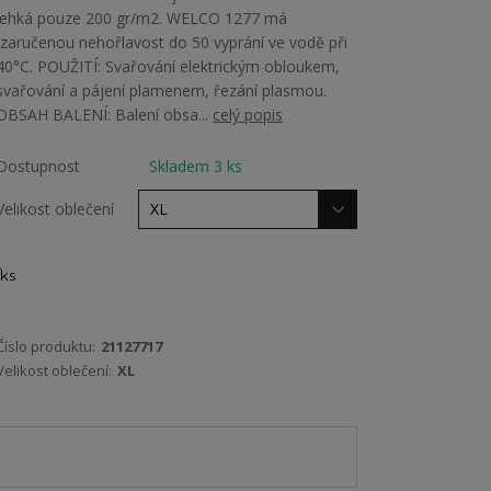
lehká pouze 200 gr/m2. WELCO 1277 má
zaručenou nehořlavost do 50 vyprání ve vodě při
40°C. POUŽITÍ: Svařování elektrickým obloukem,
svařování a pájení plamenem, řezání plasmou.
OBSAH BALENÍ: Balení obsa...
celý popis
Dostupnost
Skladem 3 ks
Velikost oblečení
ks
Číslo produktu:
21127717
Velikost oblečení:
XL