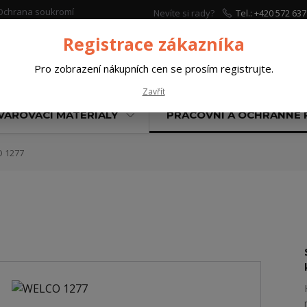
Ochrana soukromí
Nevíte si rady?
Tel.: +420 572 637
Zavolejte.
Registrace zákazníka
Pro zobrazení nákupních cen se prosím registrujte.
Hleda
Zavřít
VAŘOVACÍ MATERIÁLY
PRACOVNÍ A OCHRANNÉ
 1277