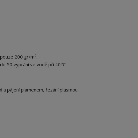
2
á pouze 200 gr/m
.
 50 vyprání ve vodě při 40°C.
í a pájení plamenem, řezání plasmou.