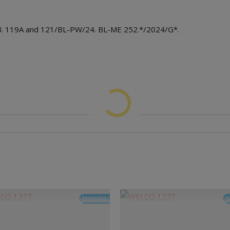
B. 119A and 121/BL-PW/24. BL-ME 252.*/2024/G*.
Novinka
N