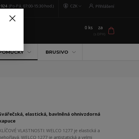
 924
(Po-Pá, 07:00-15:30 hod.)
CZK
Přihlášení
0
ks
za
t
 POMŮCKY
BRUSIVO
Svářečská, elastická, bavlněná ohnivzdorná
kapuce
KLÍČOVÉ VLASTNOSTI: WELCO 1277 je elastická a
nehořlavá. WELCO 1277 je antistatická a velmi