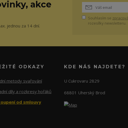
vinky, akce
Souhlasím se
zpracová
rozesílky newsletteru.
ax. jednou za 14 dní.
EŽITÉ ODKAZY
KDE NÁS NAJDETE?
adní metody svařování
U Cukrovaru 2829
dní díly a rozkresy hořáků
68801 Uherský Brod
oupení od smlouvy