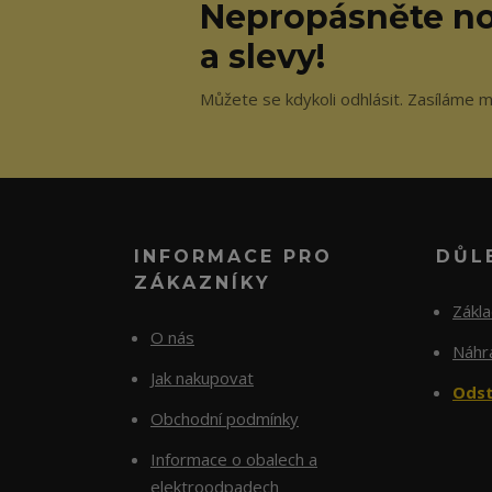
Nepropásněte no
a slevy!
Můžete se kdykoli odhlásit. Zasíláme m
INFORMACE PRO
DŮL
ZÁKAZNÍKY
Zákl
O nás
Náhra
Jak nakupovat
Odst
Obchodní podmínky
Informace o obalech a
elektroodpadech