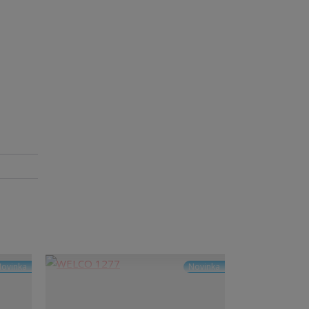
ovinka
Novinka