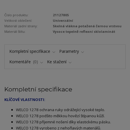
Číslo produktu:
21127805
Velikost oblečení:
Univerzální
Materiál zadní strany:
Skelná vlákna potažená černou vrstvou
Materiál štítu:
Vysoce tepelně reflexní sklolaminát
Kompletní specifikace
Parametry
Komentáře
0
Ke stažení
Kompletní specifikace
KLÍČOVÉ VLASTNOSTI:
ELCO 1278 ochrana ruky odrážející vysoké teplo.
W
WELCO 1278 podšito měkkou hovězí štípanou kůží.
WELCO 1278 příjemné nošení díky elastickému pásku.
WELCO 1278 vyrobeno z nehořlavých materiálů.