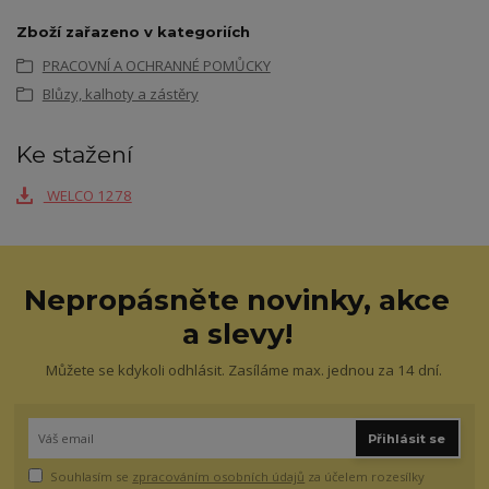
Zboží zařazeno v kategoriích
PRACOVNÍ A OCHRANNÉ POMŮCKY
Blůzy, kalhoty a zástěry
Ke stažení
WELCO 1278
Nepropásněte novinky, akce
a slevy!
Můžete se kdykoli odhlásit. Zasíláme max. jednou za 14 dní.
Přihlásit se
Souhlasím se
zpracováním osobních údajů
za účelem rozesílky