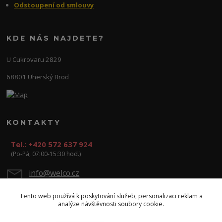
Odstoupení od smlouvy
KDE NÁS NAJDETE?
U Cukrovaru 2829
68801 Uherský Brod
KONTAKTY
Tel.: +420 572 637 924
(Po-Pá, 07:00-15:30 hod.)
info@welco.cz
Tento web používá k poskytování služeb, personalizaci reklam a
analýze návštěvnosti soubory cookie.