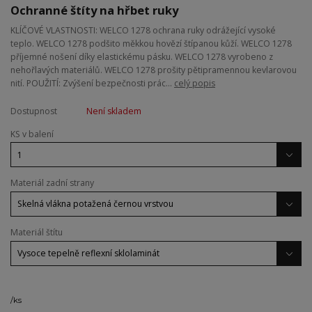
Ochranné štíty na hřbet ruky
KLÍČOVÉ VLASTNOSTI: WELCO 1278 ochrana ruky odrážející vysoké
teplo. WELCO 1278 podšito měkkou hovězí štípanou kůží. WELCO 1278
příjemné nošení díky elastickému pásku. WELCO 1278 vyrobeno z
nehořlavých materiálů. WELCO 1278 prošity pětipramennou kevlarovou
nití. POUŽITÍ: Zvýšení bezpečnosti prác...
celý popis
Dostupnost
Není skladem
KS v balení
Materiál zadní strany
Materiál štítu
/
ks