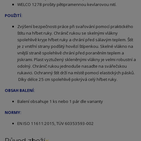
WELCO 1278 prošity pětipramennou kevlarovou nití.
POUŽITÍ:
Zvýšení bezpečnosti práce při svařování pomocí praktického
štítu na hřbet ruky. Chránič rukou se skelnými vlákny
spolehlivě kryje hřbet ruky a chrání před sálavým teplem. Štít
je z vnitřní strany podšitý hovězí štípenkou. Skelné vlákno na
vnější straně spolehlivě chrání před poraněním teplem a
jiskrami. Plast vyztužený skleněnými vlákny je velmi robustní a
odolný. Chránič rukou jednoduše nasaďte na svářečskou
rukavici. Ochranný štít drží na místě pomocí elastických pásků.
Díky délce 25 cm spolehlivě pokrývá celý hřbet ruky.
OBSAH BALENÍ:
Balení obsahuje 1 ks nebo 1 pár dle varianty
NORMY:
EN ISO 11611:2015, TÜV 60353593-002
Původ zboží