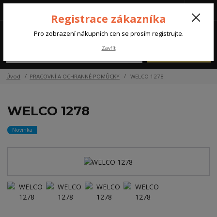
Tel.: +420 572 637 924
CZK
(Po-Pá, 07:00-15:30 hod.)
Registrace zákazníka
0
Pro zobrazení nákupních cen se prosím registrujte.
Zavřít
Menu
Úvod
PRACOVNÍ A OCHRANNÉ POMŮCKY
WELCO 1278
WELCO 1278
Novinka