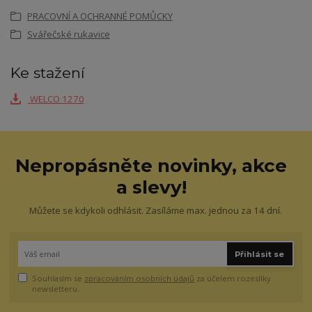
PRACOVNÍ A OCHRANNÉ POMŮCKY
Svářečské rukavice
Ke stažení
WELCO 1270
Nepropásněte novinky, akce
a slevy!
Můžete se kdykoli odhlásit. Zasíláme max. jednou za 14 dní.
Přihlásit se
Souhlasím se
zpracováním osobních údajů
za účelem rozesílky
newsletteru.