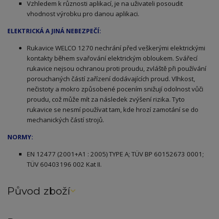
Vzhledem k různosti aplikací, je na uživateli posoudit
vhodnost výrobku pro danou aplikaci.
ELEKTRICKÁ A JINÁ NEBEZPEČÍ:
Rukavice WELCO 1270 nechrání před veškerými elektrickými
kontakty během svařování elektrickým obloukem. Svářecí
rukavice nejsou ochranou proti proudu, zvláště při používání
porouchaných částí zařízení dodávajících proud. Vlhkost,
nečistoty a mokro způsobené pocením snižují odolnost vůči
proudu, což může mít za následek zvýšení rizika. Tyto
rukavice se nesmí používat tam, kde hrozí zamotání se do
mechanických částí strojů.
NORMY:
EN 12477 (2001+A1 : 2005) TYPE A; TÜV BP 60152673 0001;
TÜV 60403196 002 Kat II
.
Původ zboží