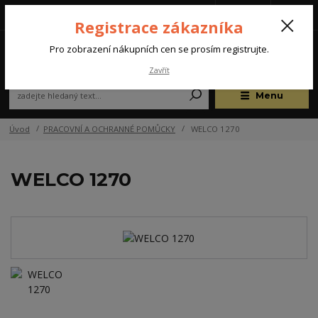
Tel.: +420 572 637 924
CZK
(Po-Pá, 07:00-15:30 hod.)
Registrace zákazníka
0
Pro zobrazení nákupních cen se prosím registrujte.
Zavřít
Menu
Úvod
PRACOVNÍ A OCHRANNÉ POMŮCKY
WELCO 1270
WELCO 1270