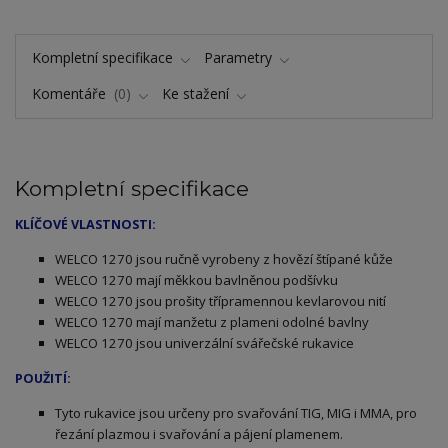
Kompletní specifikace
Parametry
Komentáře
0
Ke stažení
Kompletní specifikace
KLÍČOVÉ VLASTNOSTI:
ELCO 1270 jsou ručně vyrobeny z hovězí štípané kůže
W
WELCO 1270 mají měkkou bavlněnou podšívku
WELCO 1270 jsou prošity třípramennou kevlarovou nití
WELCO 1270 mají manžetu z plameni odolné bavlny
WELCO 1270 jsou univerzální svářečské rukavice
POUŽITÍ:
Tyto
rukavice jsou určeny pro svařování TIG, MIG i MMA, pro
řezání plazmou i svařování a pájení plamenem.