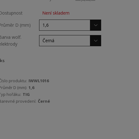
Dostupnost
Není skladem
Průměr D (mm)
Barva wolf.
elektrody
ks
Číslo produktu:
IWWL1016
Průměr D (mm):
1,6
Typ hořáku:
TIG
Barevné provedení:
Černé