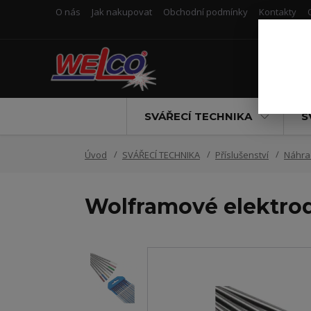
O nás
Jak nakupovat
Obchodní podmínky
Kontakty
SVÁŘECÍ TECHNIKA
S
Úvod
SVÁŘECÍ TECHNIKA
Příslušenství
Náhrad
Wolframové elektro