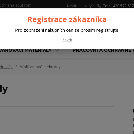
Ochrana soukromí
Nevíte si rady?
Tel.: +420 572 637
Zavolejte.
Registrace zákazníka
Pro zobrazení nákupních cen se prosím registrujte.
Hleda
Zavřít
VAŘOVACÍ MATERIÁLY
PRACOVNÍ A OCHRANNÉ
ní díly
Wolframové elektrody
dy