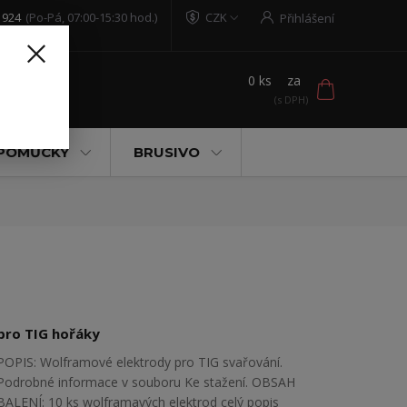
 924
(Po-Pá, 07:00-15:30 hod.)
CZK
Přihlášení
0
ks
za
t
 POMŮCKY
BRUSIVO
pro TIG hořáky
POPIS: Wolframové elektrody pro TIG svařování.
Podrobné informace v souboru Ke stažení. OBSAH
BALENÍ: 10 ks wolframavých elektrod
celý popis