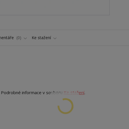
entáře
0
Ke stažení
. Podrobné informace v souboru
Ke stažení
.