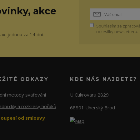
vinky, akce
Souhlasím se
zpracová
rozesílky newsletteru.
ax. jednou za 14 dní.
EŽITÉ ODKAZY
KDE NÁS NAJDETE?
adní metody svařování
U Cukrovaru 2829
dní díly a rozkresy hořáků
68801 Uherský Brod
oupení od smlouvy