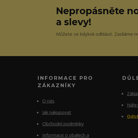
Nepropásněte no
a slevy!
Můžete se kdykoli odhlásit. Zasíláme m
INFORMACE PRO
DŮL
ZÁKAZNÍKY
Zákl
O nás
Náhra
Jak nakupovat
Odst
Obchodní podmínky
Informace o obalech a