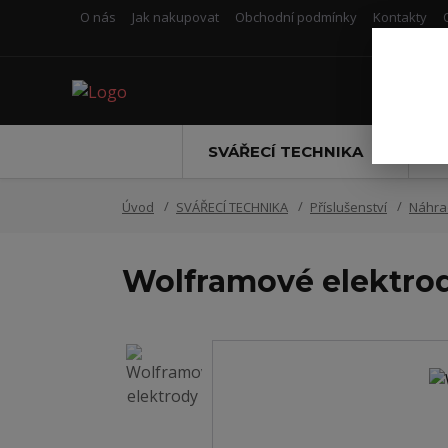
O nás
Jak nakupovat
Obchodní podmínky
Kontakty
SVÁŘECÍ TECHNIKA
S
Úvod
SVÁŘECÍ TECHNIKA
Příslušenství
Náhrad
Wolframové elektro