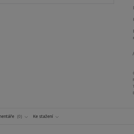
/
entáře
0
Ke stažení