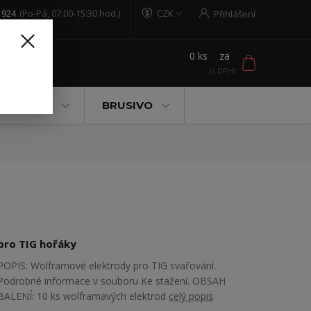
 924
(Po-Pá, 07:00-15:30 hod.)
CZK
Přihlášení
0
ks
za
t
 POMŮCKY
BRUSIVO
pro TIG hořáky
POPIS: Wolframové elektrody pro TIG svařování.
Podrobné informace v souboru Ke stažení. OBSAH
BALENÍ: 10 ks wolframavých elektrod
celý popis