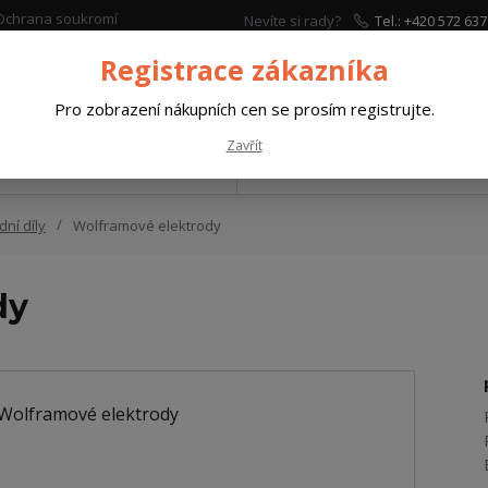
Ochrana soukromí
Nevíte si rady?
Tel.: +420 572 637
Zavolejte.
Registrace zákazníka
Hleda
Pro zobrazení nákupních cen se prosím registrujte.
Zavřít
VAŘOVACÍ MATERIÁLY
PRACOVNÍ A OCHRANNÉ
ní díly
Wolframové elektrody
dy