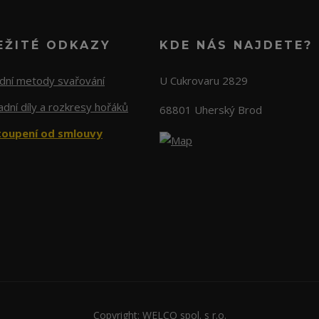
EŽITÉ ODKAZY
KDE NÁS NAJDETE?
adní metody svařování
U Cukrovaru 2829
dní díly a rozkresy hořáků
68801 Uherský Brod
oupení od smlouvy
Copyright: WELCO spol. s r.o.