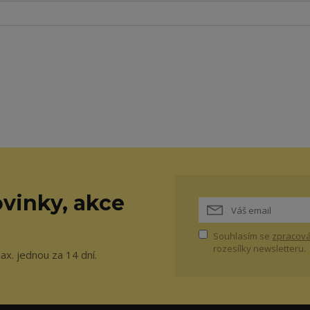
vinky, akce
Souhlasím se
zpracová
rozesílky newsletteru.
ax. jednou za 14 dní.