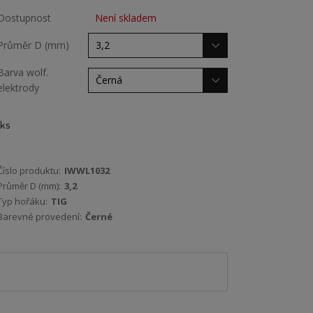
Dostupnost
Není skladem
Průměr D (mm)
Barva wolf.
elektrody
ks
Číslo produktu:
IWWL1032
Průměr D (mm):
3,2
Typ hořáku:
TIG
Barevné provedení:
Černé