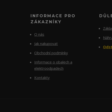
INFORMACE PRO
DŮL
ZÁKAZNÍKY
Zákl
O nás
Náhra
Jak nakupovat
Odst
Obchodní podmínky
Informace o obalech a
elektroodpadech
Kontakty