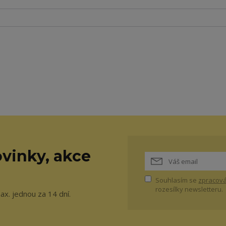
vinky, akce
Souhlasím se
zpracová
rozesílky newsletteru.
ax. jednou za 14 dní.