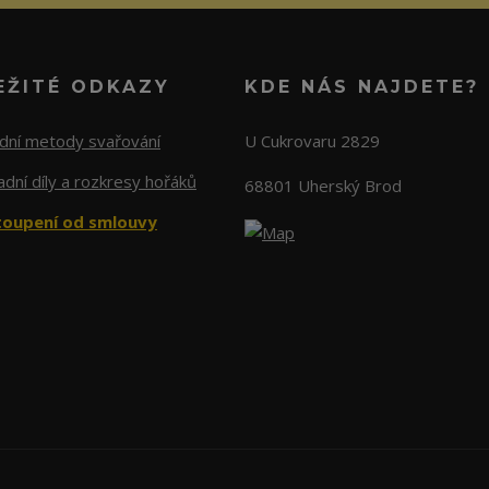
EŽITÉ ODKAZY
KDE NÁS NAJDETE?
adní metody svařování
U Cukrovaru 2829
dní díly a rozkresy hořáků
68801 Uherský Brod
oupení od smlouvy