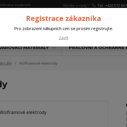
Ochrana soukromí
Nevíte si rady?
Tel.: +420 572 637
Zavolejte.
Registrace zákazníka
Pro zobrazení nákupních cen se prosím registrujte.
Hleda
Zavřít
VAŘOVACÍ MATERIÁLY
PRACOVNÍ A OCHRANNÉ
ní díly
Wolframové elektrody
dy