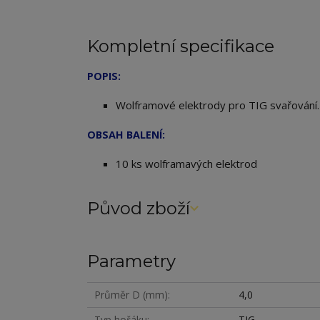
Kompletní specifikace
POPIS:
Wolframové elektrody pro TIG svařování
OBSAH BALENÍ:
10 ks wolframavých elektrod
Původ zboží
Parametry
Průměr D (mm)
4,0
Typ hořáku
TIG