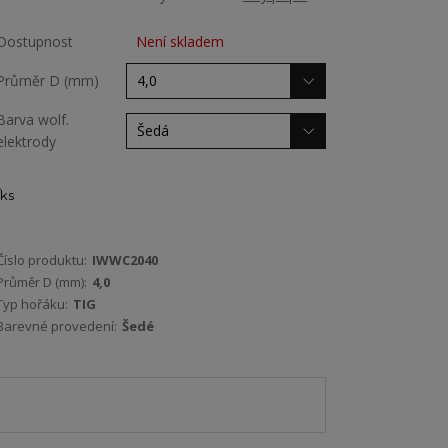
Dostupnost
Není skladem
Průměr D (mm)
Barva wolf.
elektrody
ks
Číslo produktu:
IWWC2040
Průměr D (mm):
4,0
Typ hořáku:
TIG
Barevné provedení:
Šedé