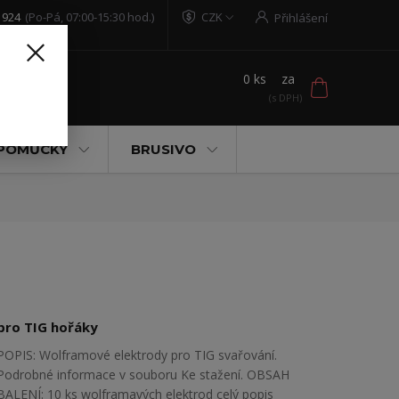
 924
(Po-Pá, 07:00-15:30 hod.)
CZK
Přihlášení
0
ks
za
t
 POMŮCKY
BRUSIVO
pro TIG hořáky
POPIS: Wolframové elektrody pro TIG svařování.
Podrobné informace v souboru Ke stažení. OBSAH
BALENÍ: 10 ks wolframavých elektrod
celý popis