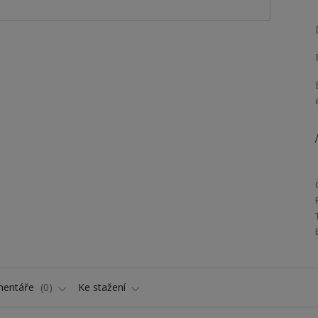
/
entáře
0
Ke stažení