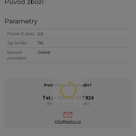
Původ zboží
Parametry
Průměr D (mm)
2,0
Typ hořáku
TIG
Barevné
Zelené
provedení
Potřebujete poradit?
Tel.: +420 572 637 924
(Po-Pá, 07:00-15:30 hod.)
info@welco.cz