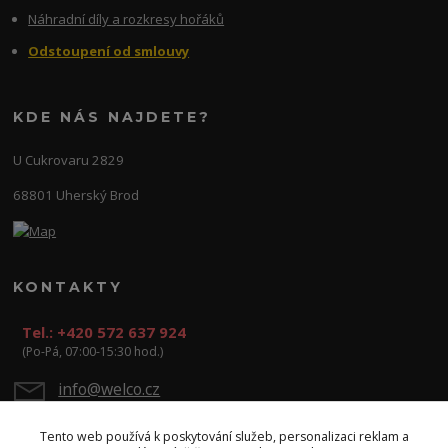
Náhradní díly a rozkresy hořáků
Odstoupení od smlouvy
KDE NÁS NAJDETE?
U Cukrovaru 2829
68801 Uherský Brod
KONTAKTY
Tel.: +420 572 637 924
(Po-Pá, 07:00-15:30 hod.)
info@welco.cz
Tento web používá k poskytování služeb, personalizaci reklam a