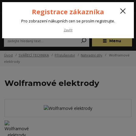
Tel.: +420 572 637 924
CZK
(Po-Pá, 07:00-15:30 hod.)
Registrace zákazníka
0
Pro zobrazení nákupních cen se prosím registrujte.
Zavřít
Menu
Úvod
SVÁŘECÍ TECHNIKA
Příslušenství
Náhradní díly
Wolframové
elektrody
Wolframové elektrody