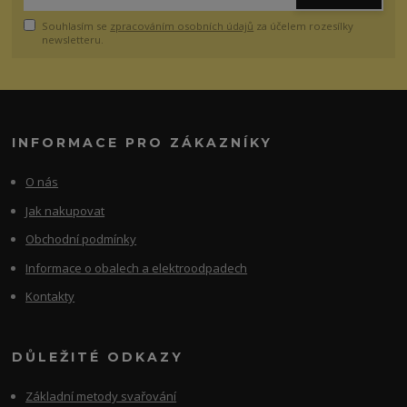
Souhlasím se
zpracováním osobních údajů
za účelem rozesílky
newsletteru.
INFORMACE PRO ZÁKAZNÍKY
O nás
Jak nakupovat
Obchodní podmínky
Informace o obalech a elektroodpadech
Kontakty
DŮLEŽITÉ ODKAZY
Základní metody svařování