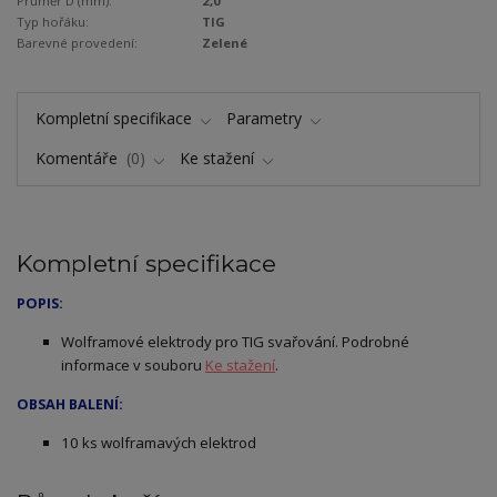
Průměr D (mm):
2,0
Typ hořáku:
TIG
Barevné provedení:
Zelené
Kompletní specifikace
Parametry
Komentáře
0
Ke stažení
Kompletní specifikace
POPIS:
Wolframové elektrody pro TIG svařování. Podrobné
informace v souboru
Ke stažení
.
OBSAH BALENÍ:
10 ks wolframavých elektrod