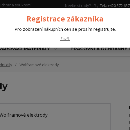
Ochrana soukromí
Nevíte si rady?
Tel.: +420 572 637
Zavolejte.
Registrace zákazníka
Pro zobrazení nákupních cen se prosím registrujte.
Hleda
Zavřít
VAŘOVACÍ MATERIÁLY
PRACOVNÍ A OCHRANNÉ
ní díly
Wolframové elektrody
dy