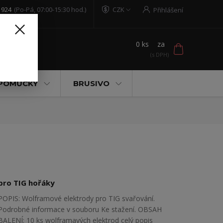
 924
(Po-Pá, 07:00-15:30 hod.)
CZK
Přihlášení
0
ks
za
t
 POMŮCKY
BRUSIVO
pro TIG hořáky
POPIS: Wolframové elektrody pro TIG svařování.
Podrobné informace v souboru Ke stažení. OBSAH
BALENÍ: 10 ks wolframavých elektrod
celý popis