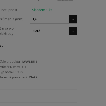
Dostupnost
Skladem 1 ks
Průměr D (mm)
Barva wolf.
elektrody
ks
Číslo produktu:
IWWL1516
Průměr D (mm):
1,6
Typ hořáku:
TIG
Barevné provedení:
Zlaté