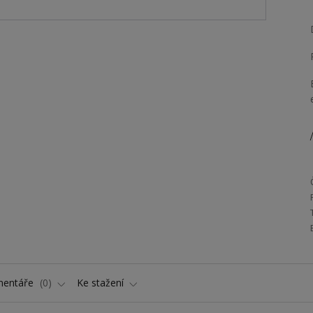
/
entáře
0
Ke stažení