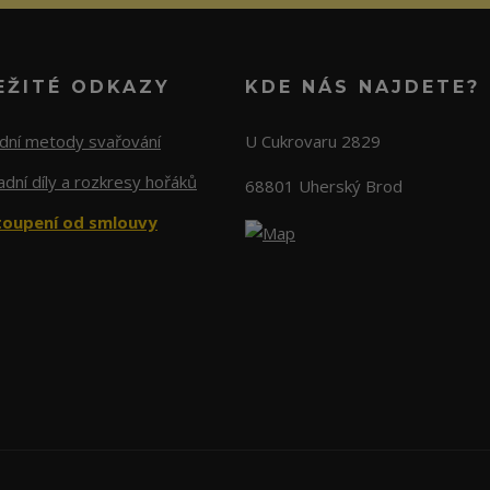
EŽITÉ ODKAZY
KDE NÁS NAJDETE?
adní metody svařování
U Cukrovaru 2829
dní díly a rozkresy hořáků
68801 Uherský Brod
oupení od smlouvy