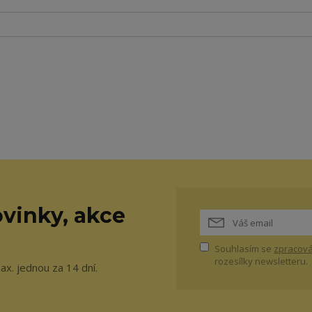
vinky, akce
Souhlasím se
zpracová
rozesílky newsletteru.
ax. jednou za 14 dní.