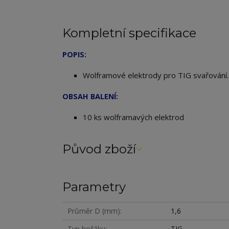
Kompletní specifikace
POPIS:
Wolframové elektrody pro TIG svařování
OBSAH BALENÍ:
10 ks wolframavých elektrod
Původ zboží
Parametry
Průměr D (mm)
1,6
Typ hořáku
TIG