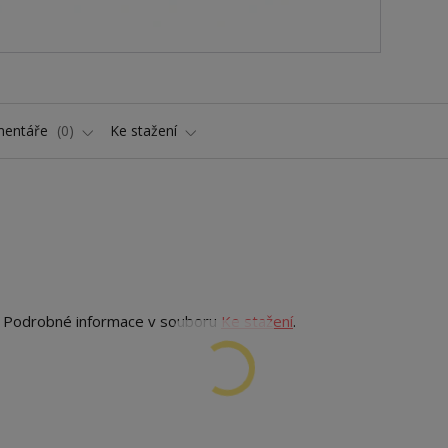
entáře
0
Ke stažení
. Podrobné informace v souboru
Ke stažení
.