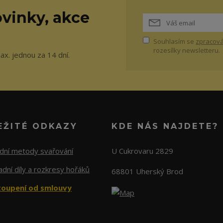
vinky, akce
Souhlasím se
zpracová
rozesílky newsletteru.
ax. jednou za 14 dní.
EŽITÉ ODKAZY
KDE NÁS NAJDETE?
adní metody svařování
U Cukrovaru 2829
dní díly a rozkresy hořáků
68801 Uherský Brod
oupení od smlouvy