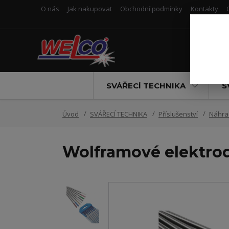
O nás
Jak nakupovat
Obchodní podmínky
Kontakty
SVÁŘECÍ TECHNIKA
S
Úvod
SVÁŘECÍ TECHNIKA
Příslušenství
Náhrad
Wolframové elektro