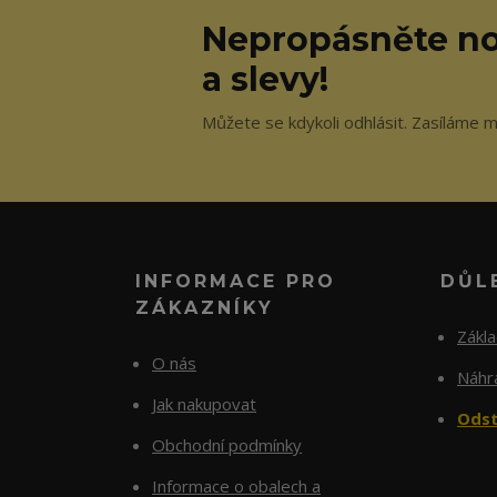
Nepropásněte no
a slevy!
Můžete se kdykoli odhlásit. Zasíláme m
INFORMACE PRO
DŮL
ZÁKAZNÍKY
Zákl
O nás
Náhra
Jak nakupovat
Odst
Obchodní podmínky
Informace o obalech a