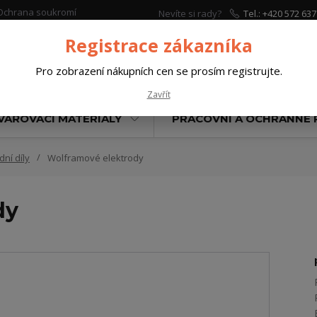
Ochrana soukromí
Nevíte si rady?
Tel.: +420 572 637
Zavolejte.
Registrace zákazníka
Pro zobrazení nákupních cen se prosím registrujte.
Hleda
Zavřít
VAŘOVACÍ MATERIÁLY
PRACOVNÍ A OCHRANNÉ
ní díly
Wolframové elektrody
dy