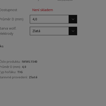
Dostupnost
Není skladem
Průměr D (mm)
Barva wolf.
elektrody
ks
Číslo produktu:
IWWL1540
Průměr D (mm):
4,0
Typ hořáku:
TIG
Barevné provedení:
Zlaté