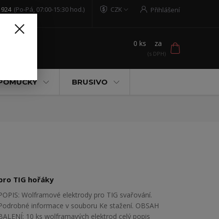
 924
(Po-Pá, 07:00-15:30 hod.)
CZK
Přihlášení
0
ks
za
t
 POMŮCKY
BRUSIVO
pro TIG hořáky
POPIS: Wolframové elektrody pro TIG svařování.
Podrobné informace v souboru Ke stažení. OBSAH
BALENÍ: 10 ks wolframavých elektrod
celý popis