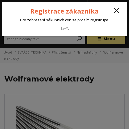
Tel.: +420 572 637 924
CZK
(Po-Pá, 07:00-15:30 hod.)
Registrace zákazníka
0
Pro zobrazení nákupních cen se prosím registrujte.
Zavřít
Menu
Úvod
SVÁŘECÍ TECHNIKA
Příslušenství
Náhradní díly
Wolframové
elektrody
Wolframové elektrody