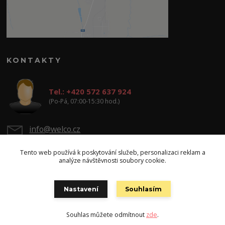
KONTAKTY
Tel.: +420 572 637 924
(Po-Pá, 07:00-15:30 hod.)
info@welco.cz
Tento web používá k poskytování služeb, personalizaci reklam a
analýze návštěvnosti soubory cookie.
Nastavení
Souhlasím
Copyright: WELCO spol. s r.o.
Souhlas můžete odmítnout
zde
.
Vytvořeno na
Eshop-rychle.cz