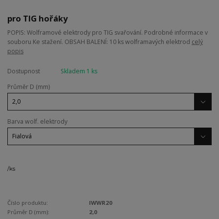
pro TIG hořáky
POPIS: Wolframové elektrody pro TIG svařování. Podrobné informace v
souboru Ke stažení. OBSAH BALENÍ: 10 ks wolframavých elektrod
celý
popis
Dostupnost
Skladem 1 ks
Průměr D (mm)
Barva wolf. elektrody
/
ks
Číslo produktu:
IWWR20
Průměr D (mm):
2,0