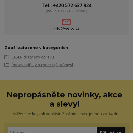
Tel.: +420 572 637 924
(Po-Pá, 07:00-15:30 hod.)
info@welco.cz
Zboží zařazeno v kategoriích
LASER dráty pro opravu
Potravinářský a chemický průmysl
Nepropásněte novinky, akce
a slevy!
Můžete se kdykoli odhlásit. Zasíláme max. jednou za 14 dní.
Přihlásit se