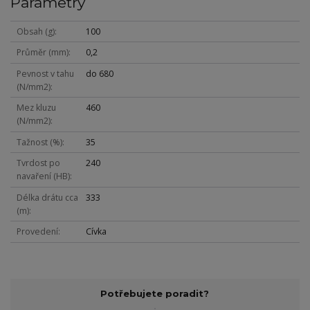
Parametry
Obsah (g)
100
Průměr (mm)
0,2
Pevnost v tahu
do 680
(N/mm2)
Mez kluzu
460
(N/mm2)
Tažnost (%)
35
Tvrdost po
240
navaření (HB)
Délka drátu cca
333
(m)
Provedení
Cívka
Potřebujete poradit?