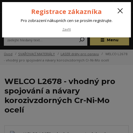
Tel.: +420 572 637 924
CZK
(Po-Pá, 07:00-15:30 hod.)
Registrace zákazníka
0
Pro zobrazení nákupních cen se prosím registrujte.
Zavřít
Menu
Úvod
SVAŘOVACÍ MATERIÁLY
LASER dráty pro opravu
WELCO L2678
- vhodný pro spojování a návary korozivzdorných Cr-Ni-Mo ocelí
WELCO L2678 - vhodný pro
spojování a návary
korozivzdorných Cr-Ni-Mo
ocelí