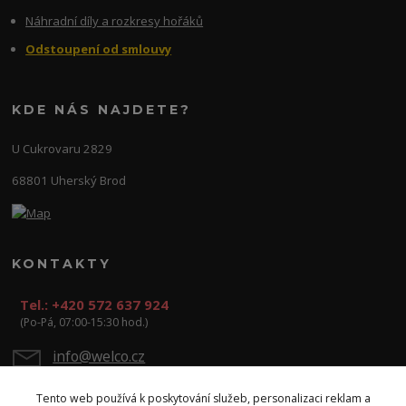
Náhradní díly a rozkresy hořáků
Odstoupení od smlouvy
KDE NÁS NAJDETE?
U Cukrovaru 2829
68801 Uherský Brod
KONTAKTY
Tel.: +420 572 637 924
(Po-Pá, 07:00-15:30 hod.)
info@welco.cz
Tento web používá k poskytování služeb, personalizaci reklam a