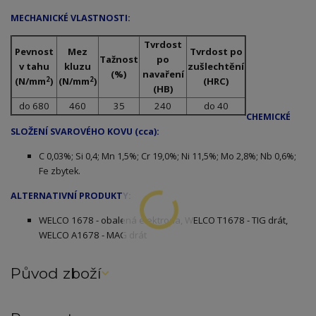
MECHANICKÉ VLASTNOSTI:
Tvrdost
Pevnost
Mez
Tvrdost po
Tažnost
po
v tahu
kluzu
zušlechtění
(%)
navaření
2
2
(N/mm
)
(N/mm
)
(HRC)
(HB)
do 680
460
35
240
do 40
CHEMICKÉ
SLOŽENÍ SVAROVÉHO KOVU (cca):
C 0,03%; Si 0,4; Mn 1,5%; Cr 19,0%; Ni 11,5%; Mo 2,8%; Nb 0,6%;
Fe zbytek.
ALTERNATIVNÍ PRODUKTY:
WELCO 1678 - obalená elektroda, WELCO T1678 - TIG drát,
WELCO A1678 - MAG drát
Původ zboží