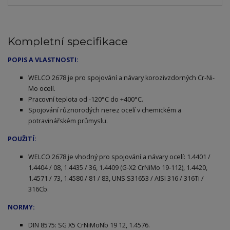
Kompletní specifikace
POPIS A VLASTNOSTI:
WELCO 2678 je pro spojování a návary korozivzdorných Cr-Ni-
Mo ocelí.
Pracovní teplota od -120°C do +400°C.
Spojování různorodých nerez ocelí v chemickém a
potravinářském průmyslu.
POUŽITÍ:
WELCO 2678 je vhodný pro spojování a návary ocelí: 1.4401 /
1.4404 / 08, 1.4435 / 36, 1.4409 (G-X2 CrNiMo 19-112), 1.4420,
1.4571 / 73, 1.4580 / 81 / 83, UNS S31653 / AISI 316 / 316Ti /
316Cb.
NORMY:
DIN 8575: SG X5 CrNiMoNb 19 12, 1.4576.