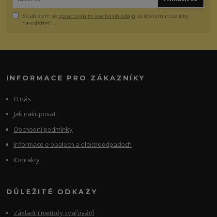
Souhlasím se
zpracováním osobních údajů
za účelem rozesílky
newsletteru.
INFORMACE PRO ZÁKAZNÍKY
O nás
Jak nakupovat
Obchodní podmínky
Informace o obalech a elektroodpadech
Kontakty
DŮLEŽITÉ ODKAZY
Základní metody svařování