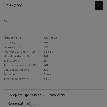
/
ks
Číslo produktu:
42267802
Obsah (g):
100
Průměr (mm):
0,2
Pevnost v tahu (N/mm2):
do 680
Mez kluzu (N/mm2):
460
Tažnost (%):
35
Tvrdost po navaření (HB):
240
Délka drátu cca (m):
333
Provedení:
Cívka
Tvrdost po zpevnění (HB):
do 40
Kompletní specifikace
Parametry
Komentáře
0