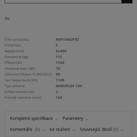
/
ks
Číslo produktu:
AE910602F02
Počet fází:
3
Napájení (V):
3x400
Hmotnost (kg):
115
Příkon (W):
1100
Hlučnost max. (dB):
70
Účinnost filtrace % (EN1822)::
99
Sací kapacita (m3/h):
1100
Typ ramene:
ARMOFLEX 160
Délka ramene (m):
2
Průměr ramene (mm):
160
Kompletní specifikace
Parametry
Komentáře
0
Ke stažení
Související zboží
5