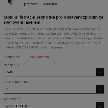
Mobilní filtrační jednotka pro odsávání zplodin ze
svařování laserem
VÝHODY: WELCO AE 9106 je určena pro odsávání svářečských dýmů v
uzavřených prostorách. Účinnost filtru W3 - 99%. WELCO AE 9106 je
ideální pro středně vysoké koncentrace znečišťujících látek a pro trvalé
použití. WELCO AE 9106 je vhodná pro laser a všechny ruční svařovací
metody. WELCO AE 9106 má st...
celý popis
Dostupnost
Není skladem
Napájení (V)
Délka ramene (m)
Typ ramene