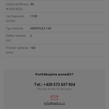
Účinnost filtrace
99
% (EN1822):
Sací kapacita
1100
(m3/h)
Typ ramene
ARMOFLEX 160
Délka ramene
2
(m)
Průměr ramene
160
(mm)
Potřebujete poradit?
Tel.: +420 572 637 924
(Po-Pá, 07:00-15:30 hod.)
info@welco.cz