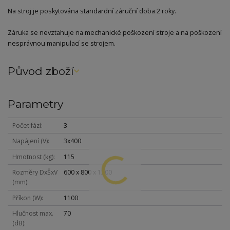
Na stroj je poskytována standardní záruční doba 2 roky.
Záruka se nevztahuje na mechanické poškození stroje a na poškození
nesprávnou manipulací se strojem.
Původ zboží
Parametry
Počet fází
3
Napájení (V)
3x400
Hmotnost (kg)
115
Rozměry DxŠxV
600 x 800 x 1200
(mm)
Příkon (W)
1100
Hlučnost max.
70
(dB)