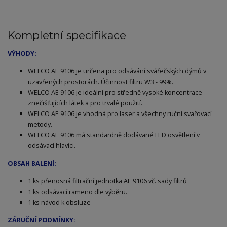
Kompletní specifikace
VÝHODY:
WELCO AE 9106 je určena pro odsávání svářečských dýmů v
uzavřených prostorách. Účinnost filtru W3 - 99%.
WELCO AE 9106 je ideální pro středně vysoké koncentrace
znečišťujících látek a pro trvalé použití.
WELCO AE 9106 je vhodná pro laser a všechny ruční svařovací
metody.
WELCO AE 9106 má standardně dodávané LED osvětlení v
odsávací hlavici.
OBSAH BALENÍ:
1 ks přenosná filtrační jednotka AE 9106 vč. sady filtrů
1 ks odsávací rameno dle výběru.
1 ks návod k obsluze
ZÁRUČNÍ PODMÍNKY: