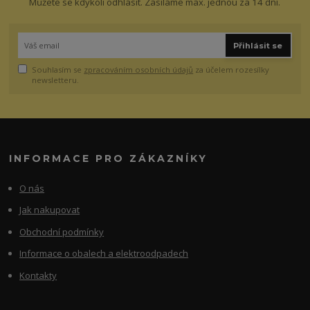
Můžete se kdykoli odhlásit. Zasíláme max. jednou za 14 dní.
Přihlásit se
Souhlasím se
zpracováním osobních údajů
za účelem rozesílky
newsletteru.
INFORMACE PRO ZÁKAZNÍKY
O nás
Jak nakupovat
Obchodní podmínky
Informace o obalech a elektroodpadech
Kontakty