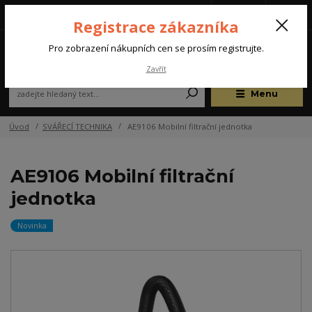
Tel.: +420 572 637 924
CZK
(Po-Pá, 07:00-15:30 hod.)
Registrace zákazníka
0
Pro zobrazení nákupních cen se prosím registrujte.
Zavřít
Menu
Úvod
SVÁŘECÍ TECHNIKA
AE9106 Mobilní filtrační jednotka
AE9106 Mobilní filtrační
jednotka
Novinka