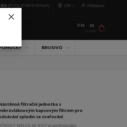
 924
(Po-Pá, 07:00-15:30 hod.)
CZK
Přihlášení
0
ks
za
t
 POMŮCKY
BRUSIVO
Nástěnná filtrační jednotka s
mikrovláknovým kapsovým filtrem pro
odsávání zplodin ze svařování
VÝHODY: WELCO AE 9107 je profesionální