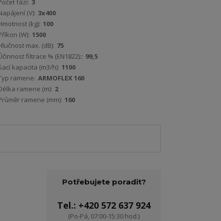
Počet fází:
3
Napájení (V):
3x400
Hmotnost (kg):
100
Příkon (W):
1500
Hlučnost max. (dB):
75
Účinnost filtrace % (EN1822)::
99,5
Sací kapacita (m3/h):
1100
Typ ramene:
ARMOFLEX 160
Délka ramene (m):
2
Průměr ramene (mm):
160
Potřebujete poradit?
Tel.: +420 572 637 924
(Po-Pá, 07:00-15:30 hod.)