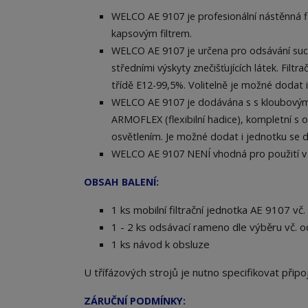
WELCO AE 9107 je profesionální nástěnná fi
kapsovým filtrem.
WELCO AE 9107 je určena pro odsávání suc
středními výskyty znečišťujících látek. Filtr
třídě E12-99,5%. Volitelně je možné dodat i
WELCO AE 9107 je dodávána s s kloubový
ARMOFLEX (flexibilní hadice), kompletní s
osvětlením. Je možné dodat i jednotku se
WELCO AE 9107 NENÍ vhodná pro použití v 
OBSAH BALENÍ:
1 ks mobilní filtrační jednotka AE 9107 vč. 
1 - 2 ks odsávací rameno dle výběru vč. o
1 ks návod k obsluze
U třífázových strojů je nutno specifikovat připojo
ZÁRUČNÍ PODMÍNKY: