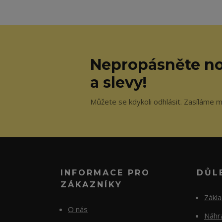
Nepropásněte no
a slevy!
Můžete se kdykoli odhlásit. Zasíláme m
INFORMACE PRO
DŮL
ZÁKAZNÍKY
Zákl
O nás
Náhra