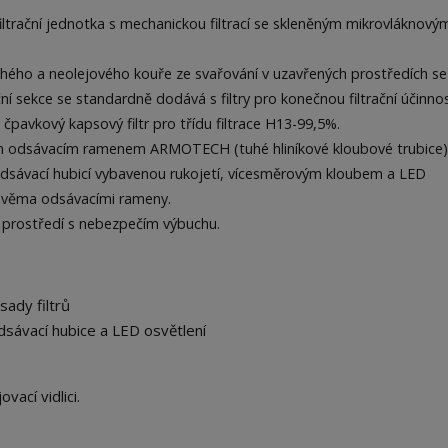
ltrační jednotka s mechanickou filtrací se skleněným mikrovláknový
hého a neolejového kouře ze svařování v uzavřených prostředích se
ační sekce se standardně dodává s filtry pro konečnou filtrační účinno
 čpavkový kapsový filtr pro třídu filtrace H13-99,5%.
m odsávacím ramenem ARMOTECH (tuhé hliníkové kloubové trubice
 odsávací hubicí vybavenou rukojetí, vícesměrovým kloubem a LED
 dvěma odsávacími rameny.
prostředí s nebezpečím výbuchu.
sady filtrů
dsávací hubice a LED osvětlení
vací vidlici.