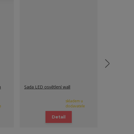
h
Sada LED osvětlení wall
Flexibilní r
skladem u
e
dodavatele
Detail