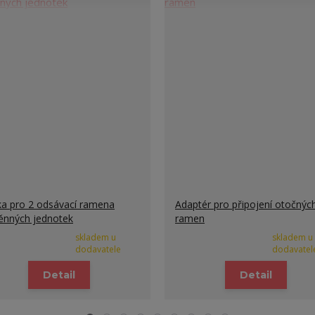
a pro 2 odsávací ramena
Adaptér pro připojení otočnýc
ěnných jednotek
ramen
skladem u
skladem u
dodavatele
dodavatel
Detail
Detail