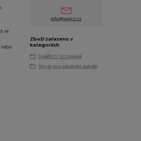
m
info@welco.cz
st ve
Zboží zařazeno v
kategoriích
) nebo
SVÁŘECÍ TECHNIKA
Stroje pro odsávání zplodin