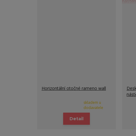
Horizontální otočné rameno wall
Desk
nást
skladem u
dodavatele
Detail