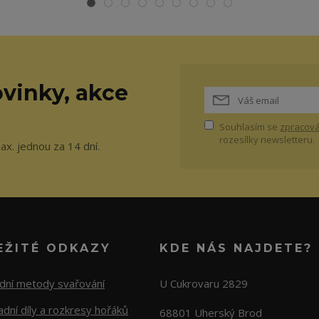
vinky, akce
Souhlasím se
zpracová
rozesílky newsletteru.
ax. jednou za 14 dní.
EŽITÉ ODKAZY
KDE NÁS NAJDETE?
adní metody svařování
U Cukrovaru 2829
dní díly a rozkresy hořáků
68801 Uherský Brod