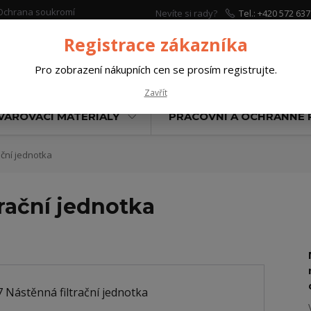
Ochrana soukromí
Nevíte si rady?
Tel.: +420 572 637
Zavolejte.
Registrace zákazníka
Pro zobrazení nákupních cen se prosím registrujte.
Hleda
Zavřít
VAŘOVACÍ MATERIÁLY
PRACOVNÍ A OCHRANNÉ
ční jednotka
rační jednotka