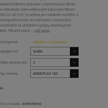
nástěnná filtrační jednotka s mechanickou filtrací
se skleněným mikrovláknovým kapsovým filtrem.
WELCO AE 9107 je určena pro odsávání suchého a
neolejového kouře ze svařování v uzavřených
prostředích se středními výskyty znečišťujících
látek. Filtrační sekce ...
celý popis
Dostupnost
skladem u dodavatele
Napájení (V)
Délka ramene (m)
Typ ramene
ks
Číslo produktu:
AE910702F02