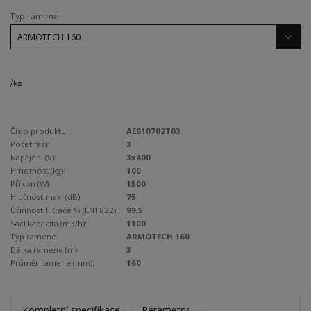
Typ ramene
/
ks
Číslo produktu:
AE910702T03
Počet fází:
3
Napájení (V):
3x400
Hmotnost (kg):
100
Příkon (W):
1500
Hlučnost max. (dB):
75
Účinnost filtrace % (EN1822)::
99,5
Sací kapacita (m3/h):
1100
Typ ramene:
ARMOTECH 160
Délka ramene (m):
3
Průměr ramene (mm):
160
Kompletní specifikace
Parametry