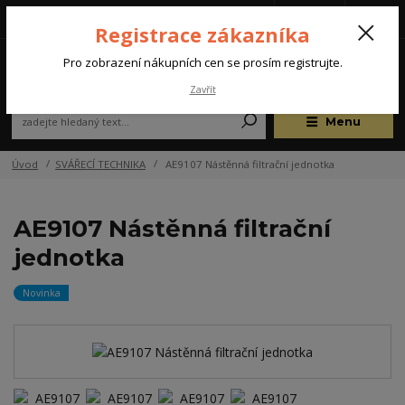
Tel.: +420 572 637 924
CZK
(Po-Pá, 07:00-15:30 hod.)
Registrace zákazníka
0
Pro zobrazení nákupních cen se prosím registrujte.
Zavřít
Menu
Úvod
SVÁŘECÍ TECHNIKA
AE9107 Nástěnná filtrační jednotka
AE9107 Nástěnná filtrační
jednotka
Novinka