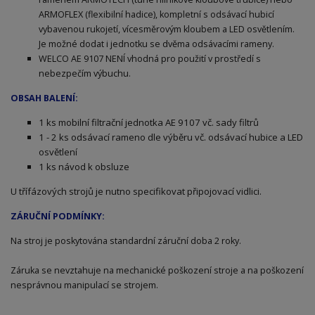
ARMOFLEX (flexibilní hadice), kompletní s odsávací hubicí
vybavenou rukojetí, vícesměrovým kloubem a LED osvětlením.
Je možné dodat i jednotku se dvěma odsávacími rameny.
WELCO AE 9107 NENÍ vhodná pro použití v prostředí s
nebezpečím výbuchu.
OBSAH BALENÍ:
1 ks mobilní filtrační jednotka AE 9107 vč. sady filtrů
1 - 2 ks odsávací rameno dle výběru vč. odsávací hubice a LED
osvětlení
1 ks návod k obsluze
U třífázových strojů je nutno specifikovat připojovací vidlici.
ZÁRUČNÍ PODMÍNKY:
Na stroj je poskytována standardní záruční doba 2 roky.
Záruka se nevztahuje na mechanické poškození stroje a na poškození
nesprávnou manipulací se strojem.