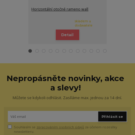
Horizontální otočné rameno wall
Deska pro 2 o
jednotek
skladem u
dodavatele
Detail
Nepropásněte novinky, akce
a slevy!
Můžete se kdykoli odhlásit. Zasíláme max. jednou za 14 dní.
Přihlásit se
Souhlasím se
zpracováním osobních údajů
za účelem rozesílky
newsletteru.