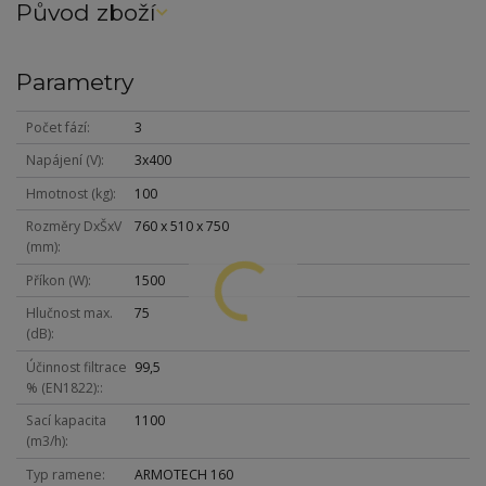
Původ zboží
Parametry
Počet fází
3
Napájení (V)
3x400
Hmotnost (kg)
100
Rozměry DxŠxV
760 x 510 x 750
(mm)
Příkon (W)
1500
Hlučnost max.
75
(dB)
Účinnost filtrace
99,5
% (EN1822):
Sací kapacita
1100
(m3/h)
Typ ramene
ARMOTECH 160