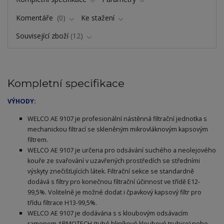
Komentáře
0
Ke stažení
Související zboží
12
Kompletní specifikace
VÝHODY:
WELCO AE 9107 je profesionální nástěnná filtrační jednotka s
mechanickou filtrací se skleněným mikrovláknovým kapsovým
filtrem.
WELCO AE 9107 je určena pro odsávání suchého a neolejového
kouře ze svařování v uzavřených prostředích se středními
výskyty znečišťujících látek. Filtrační sekce se standardně
dodává s filtry pro konečnou filtrační účinnost ve třídě E12-
99,5%. Volitelně je možné dodat i čpavkový kapsový filtr pro
třídu filtrace H13-99,5%.
WELCO AE 9107 je dodávána s s kloubovým odsávacím
ramenem ARMOTECH (tuhé hliníkové kloubové trubice) nebo