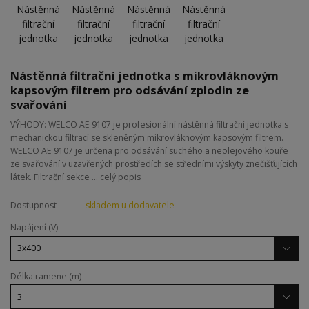
Nástěnná filtrační jednotka s mikrovláknovým
kapsovým filtrem pro odsávání zplodin ze
svařování
VÝHODY: WELCO AE 9107 je profesionální nástěnná filtrační jednotka s
mechanickou filtrací se skleněným mikrovláknovým kapsovým filtrem.
WELCO AE 9107 je určena pro odsávání suchého a neolejového kouře
ze svařování v uzavřených prostředích se středními výskyty znečišťujících
látek. Filtrační sekce ...
celý popis
Dostupnost
skladem u dodavatele
Napájení (V)
Délka ramene (m)