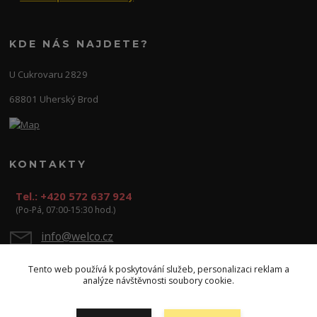
KDE NÁS NAJDETE?
U Cukrovaru 2829
68801 Uherský Brod
KONTAKTY
Tel.: +420 572 637 924
(Po-Pá, 07:00-15:30 hod.)
info@welco.cz
Tento web používá k poskytování služeb, personalizaci reklam a
analýze návštěvnosti soubory cookie.