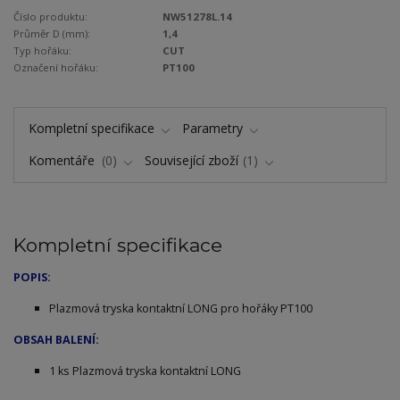
Číslo produktu:
NW51278L.14
Průměr D (mm):
1,4
Typ hořáku:
CUT
Označení hořáku:
PT100
Kompletní specifikace
Parametry
Komentáře
0
Související zboží
1
Kompletní specifikace
POPIS:
Plazmová tryska kontaktní LONG pro hořáky PT100
OBSAH BALENÍ:
1 ks Plazmová tryska kontaktní LONG