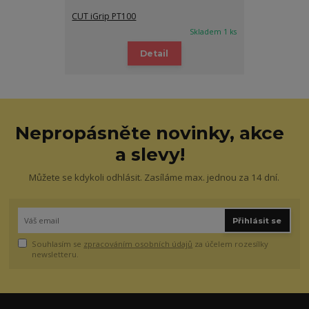
CUT iGrip PT100
Skladem 1 ks
Detail
Nepropásněte novinky, akce
a slevy!
Můžete se kdykoli odhlásit. Zasíláme max. jednou za 14 dní.
Přihlásit se
Souhlasím se
zpracováním osobních údajů
za účelem rozesílky
newsletteru.