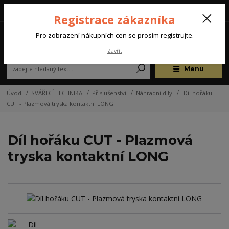
Tel.: +420 572 637 924
CZK
(Po-Pá, 07:00-15:30 hod.)
Registrace zákazníka
0
Pro zobrazení nákupních cen se prosím registrujte.
Zavřít
Menu
Úvod
SVÁŘECÍ TECHNIKA
Příslušenství
Náhradní díly
Díl hořáku
CUT - Plazmová tryska kontaktní LONG
Díl hořáku CUT - Plazmová
tryska kontaktní LONG