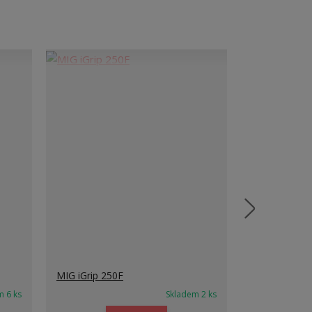
MIG iGrip 250F
MIG iGrip 24
m 6 ks
Skladem 2 ks