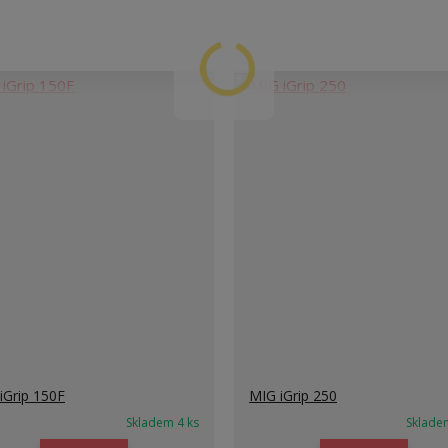
iGrip 150F
MIG iGrip 250
Skladem 4 ks
Sklade