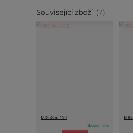
Související zboží
7
MIG iGrip 150
MIG 
Skladem 6 ks