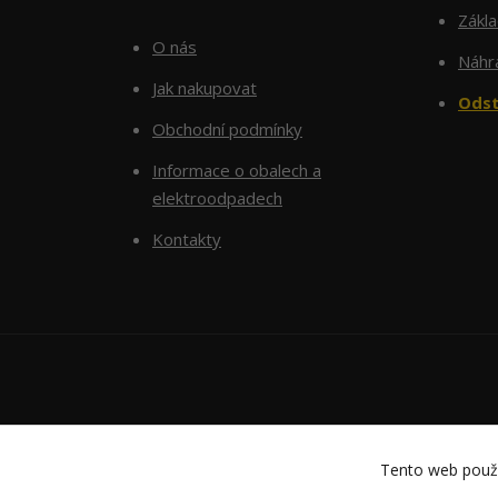
Zákl
O nás
Náhra
Jak nakupovat
Odst
Obchodní podmínky
Informace o obalech a
elektroodpadech
Kontakty
Tento web použí