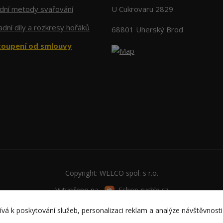
adní metody svařování
U Cukrovaru 2829
dní díly a rozkresy hořáků
68801 Uherský Brod
oupení od smlouvy
Copyright: WELCO spol. s r.o.
Vytvořeno na
Eshop-rychle.cz
vá k poskytování služeb, personalizaci reklam a analýze návštěvnosti