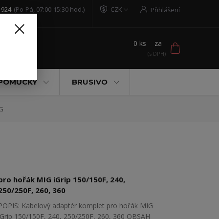
 924
(Po-Pá, 07:00-15:30 hod.)
CZK
Přihlášení
0
ks
za
t
 POMŮCKY
BRUSIVO
IG
pro hořák MIG iGrip 150/150F, 240,
250/250F, 260, 360
POPIS: Kabelový adaptér komplet pro hořák MIG
iGrip 150/150F, 240, 250/250F, 260, 360 OBSAH