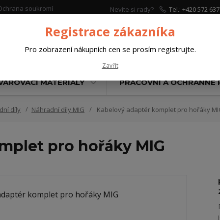
Ochrana soukromí
Nevíte si rady?
Tel.: +420 572 637
Zavolejte.
Registrace zákazníka
Pro zobrazení nákupních cen se prosím registrujte.
Hleda
Zavřít
VAŘOVACÍ MATERIÁLY
PRACOVNÍ A OCHRANNÉ
ní díly
Náhradní díly MIG
Kabelový adaptér komplet pro hořáky M
mplet pro hořáky MIG