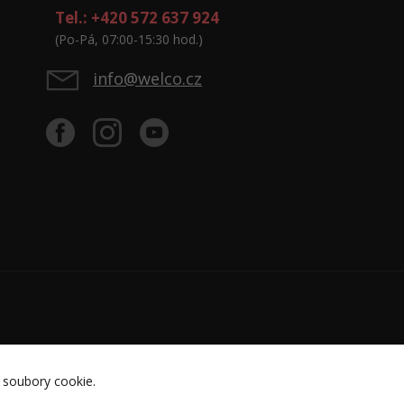
Tel.: +420 572 637 924
(Po-Pá, 07:00-15:30 hod.)
info@welco.cz
 soubory cookie.