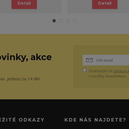
Detail
Detail
vinky, akce
Souhlasím se
zpracová
rozesílky newsletteru.
ax. jednou za 14 dní.
EŽITÉ ODKAZY
KDE NÁS NAJDETE?