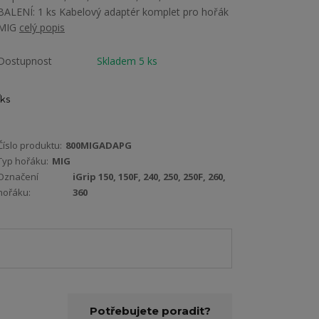
BALENÍ: 1 ks Kabelový adaptér komplet pro hořák
MIG
celý popis
Dostupnost
Skladem 5 ks
ks
Číslo produktu:
800MIGADAPG
Typ hořáku:
MIG
Označení
iGrip 150, 150F, 240, 250, 250F, 260,
hořáku:
360
Potřebujete poradit?