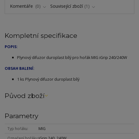
Komentáře
0
Související zboží
1
Kompletní specifikace
POPIS:
Plynový difuzor duroplast bílý pro hořák MIG iGrip 240/240W
OBSAH BALENÍ:
1 ks Plynový difuzor duroplast bílý
Původ zboží
Parametry
Typ hořáku
MIG
Označení hořáku
iGrip 240, 240W