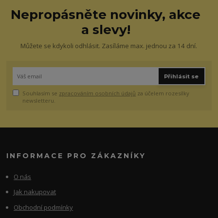
Nepropásněte novinky, akce
a slevy!
Můžete se kdykoli odhlásit. Zasíláme max. jednou za 14 dní.
Přihlásit se
Souhlasím se
zpracováním osobních údajů
za účelem rozesílky
newsletteru.
INFORMACE PRO ZÁKAZNÍKY
O nás
Jak nakupovat
Obchodní podmínky