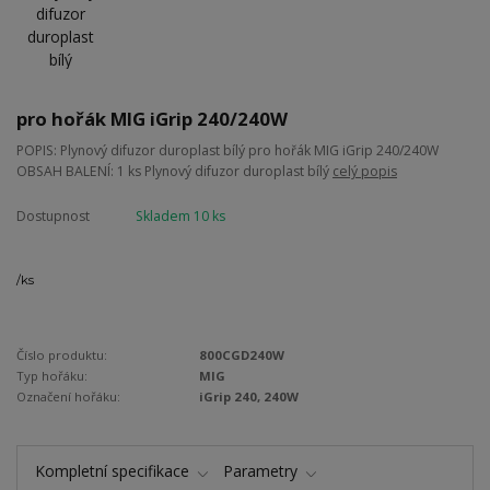
pro hořák MIG iGrip 240/240W
POPIS: Plynový difuzor duroplast bílý pro hořák MIG iGrip 240/240W
OBSAH BALENÍ: 1 ks Plynový difuzor duroplast bílý
celý popis
Dostupnost
Skladem 10 ks
/
ks
Číslo produktu:
800CGD240W
Typ hořáku:
MIG
Označení hořáku:
iGrip 240, 240W
Kompletní specifikace
Parametry