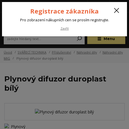
Tel.: +420 572 637 924
CZK
(Po-Pá, 07:00-15:30 hod.)
Registrace zákazníka
0
Pro zobrazení nákupních cen se prosím registrujte.
Zavřít
Menu
Úvod
SVÁŘECÍ TECHNIKA
Příslušenství
Náhradní díly
Náhradní díly
MIG
Plynový difuzor duroplast bílý
Plynový difuzor duroplast
bílý