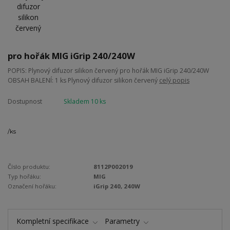
pro hořák MIG iGrip 240/240W
POPIS: Plynový difuzor silikon červený pro hořák MIG iGrip 240/240W
OBSAH BALENÍ: 1 ks Plynový difuzor silikon červený
celý popis
Dostupnost
Skladem 10 ks
/
ks
Číslo produktu:
8112P002019
Typ hořáku:
MIG
Označení hořáku:
iGrip 240, 240W
Kompletní specifikace
Parametry