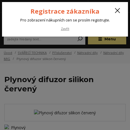
Tel.: +420 572 637 924
CZK
(Po-Pá, 07:00-15:30 hod.)
Registrace zákazníka
0
Pro zobrazení nákupních cen se prosím registrujte.
Zavřít
Menu
Úvod
SVÁŘECÍ TECHNIKA
Příslušenství
Náhradní díly
Náhradní díly
MIG
Plynový difuzor silikon červený
Plynový difuzor silikon
červený