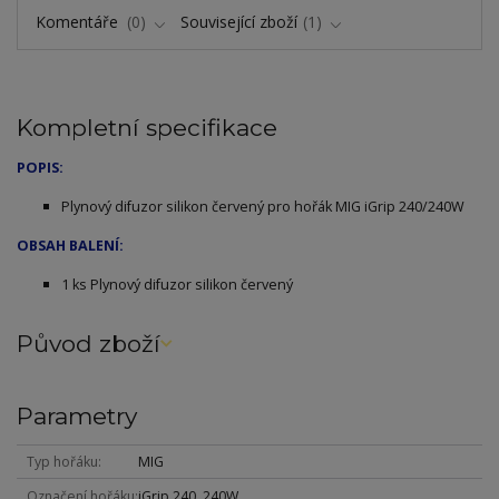
Komentáře
0
Související zboží
1
Kompletní specifikace
POPIS:
Plynový difuzor silikon červený pro hořák MIG iGrip 240/240W
OBSAH BALENÍ:
1 ks Plynový difuzor silikon červený
Původ zboží
Parametry
Typ hořáku
MIG
Označení hořáku
iGrip 240, 240W