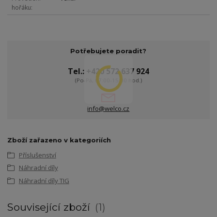
hořáku
Potřebujete poradit?
Tel.: +420 572 637 924
(Po-Pá, 07:00-15:30 hod.)
info@welco.cz
Zboží zařazeno v kategoriích
Příslušenství
Náhradní díly
Náhradní díly TIG
Související zboží
1