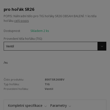
pro hořák SR26
POPIS: Náhradní tělo pro TIG hořáky SR26 OBSAH BALENÍ: 1 ks těla
hořáku
celý popis
Dostupnost
Skladem 2 ks
Provedení těla hořáku (TIG)
/
ks
Číslo produktu:
800TSR260BV
Typ hořáku:
TIG
Provedení hořáku:
Ventil
Kompletní specifikace
Parametry