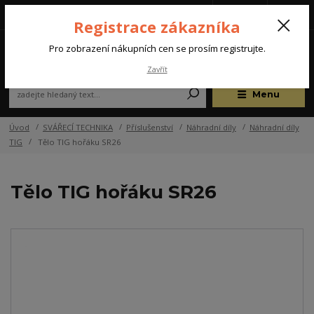
Tel.: +420 572 637 924
CZK
(Po-Pá, 07:00-15:30 hod.)
Registrace zákazníka
0
Pro zobrazení nákupních cen se prosím registrujte.
Zavřít
Menu
Úvod
SVÁŘECÍ TECHNIKA
Příslušenství
Náhradní díly
Náhradní díly
TIG
Tělo TIG hořáku SR26
Tělo TIG hořáku SR26