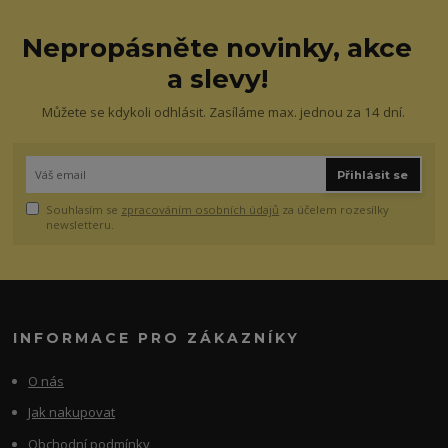
Nepropásněte novinky, akce
a slevy!
Můžete se kdykoli odhlásit. Zasíláme max. jednou za 14 dní.
Přihlásit se
Souhlasím se
zpracováním osobních údajů
za účelem rozesílky
newsletteru.
INFORMACE PRO ZÁKAZNÍKY
O nás
Jak nakupovat
Obchodní podmínky