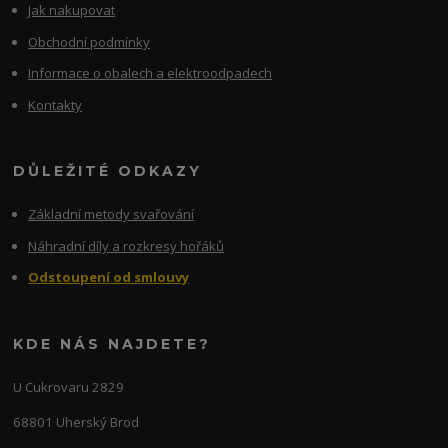
Jak nakupovat
Obchodní podmínky
Informace o obalech a elektroodpadech
Kontakty
DŮLEŽITÉ ODKAZY
Základní metody svařování
Náhradní díly a rozkresy hořáků
Odstoupení od smlouvy
KDE NÁS NAJDETE?
U Cukrovaru 2829
68801 Uherský Brod