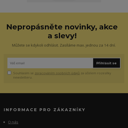
Nepropásněte novinky, akce
a slevy!
Můžete se kdykoli odhlásit. Zasíláme max. jednou za 14 dní.
Přihlásit se
Souhlasím se
zpracováním osobních údajů
za účelem rozesílky
newsletteru.
INFORMACE PRO ZÁKAZNÍKY
O nás