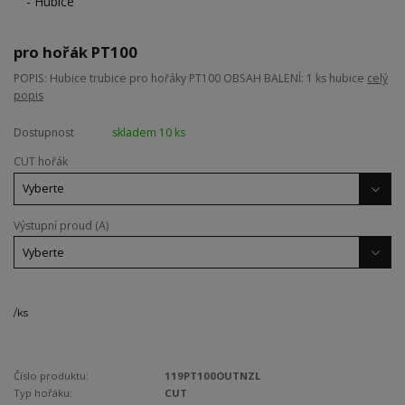
pro hořák PT100
POPIS: Hubice trubice pro hořáky PT100 OBSAH BALENÍ: 1 ks hubice
celý
popis
Dostupnost
skladem 10 ks
CUT hořák
Výstupní proud (A)
/
ks
Číslo produktu:
119PT100OUTNZL
Typ hořáku:
CUT