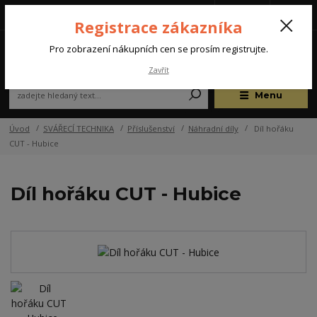
Tel.: +420 572 637 924
CZK
(Po-Pá, 07:00-15:30 hod.)
Registrace zákazníka
0
Pro zobrazení nákupních cen se prosím registrujte.
Zavřít
Menu
Úvod
SVÁŘECÍ TECHNIKA
Příslušenství
Náhradní díly
Díl hořáku
CUT - Hubice
Díl hořáku CUT - Hubice