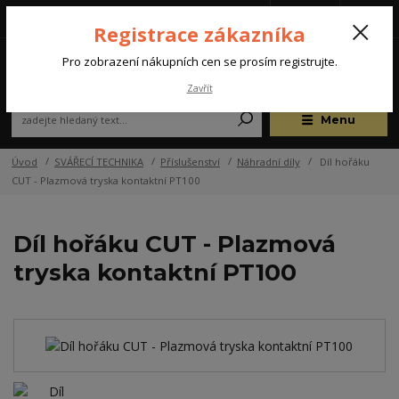
Tel.: +420 572 637 924
CZK
(Po-Pá, 07:00-15:30 hod.)
Registrace zákazníka
0
Pro zobrazení nákupních cen se prosím registrujte.
Zavřít
Menu
Úvod
SVÁŘECÍ TECHNIKA
Příslušenství
Náhradní díly
Díl hořáku
CUT - Plazmová tryska kontaktní PT100
Díl hořáku CUT - Plazmová
tryska kontaktní PT100