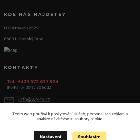
KDE NÁS NAJDETE?
U Cukrovaru 2829
68801 Uherský Brod
KONTAKTY
Tel.: +420 572 637 924
(Po-Pá, 07:00-15:30 hod.)
info@welco.cz
Tento web používá k poskytování služeb, personalizaci reklam a
analýze návštěvnosti soubory cookie.
Nastavení
Souhlasím