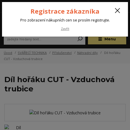
Tel.: +420 572 637 924
CZK
(Po-Pá, 07:00-15:30 hod.)
Registrace zákazníka
0
Pro zobrazení nákupních cen se prosím registrujte.
Zavřít
Menu
Úvod
SVÁŘECÍ TECHNIKA
Příslušenství
Náhradní díly
Díl hořáku
CUT - Vzduchová trubice
Díl hořáku CUT - Vzduchová
trubice