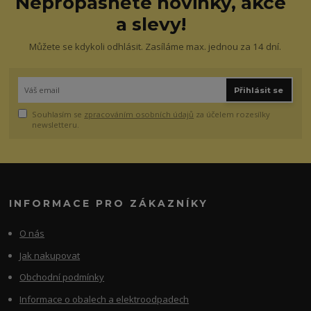
Nepropásněte novinky, akce
a slevy!
Můžete se kdykoli odhlásit. Zasíláme max. jednou za 14 dní.
Přihlásit se
Souhlasím se
zpracováním osobních údajů
za účelem rozesílky
newsletteru.
INFORMACE PRO ZÁKAZNÍKY
O nás
Jak nakupovat
Obchodní podmínky
Informace o obalech a elektroodpadech