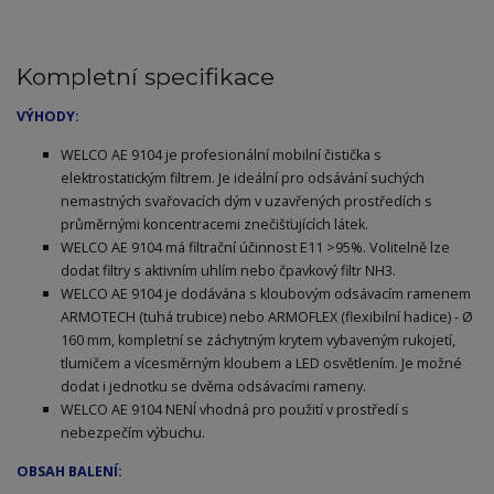
Kompletní specifikace
VÝHODY:
WELCO AE 9104 je profesionální mobilní čistička s
elektrostatickým filtrem. Je ideální pro odsávání suchých
nemastných svařovacích dým v uzavřených prostředích s
průměrnými koncentracemi znečišťujících látek.
WELCO AE 9104 má filtrační účinnost E11 >95%. Volitelně lze
dodat filtry s aktivním uhlím nebo čpavkový filtr NH3.
WELCO AE 9104 je dodávána s kloubovým odsávacím ramenem
ARMOTECH (tuhá trubice) nebo ARMOFLEX (flexibilní hadice) - Ø
160 mm, kompletní se záchytným krytem vybaveným rukojetí,
tlumičem a vícesměrným kloubem a LED osvětlením. Je možné
dodat i jednotku se dvěma odsávacími rameny.
WELCO AE 9104 NENÍ vhodná pro použití v prostředí s
nebezpečím výbuchu.
OBSAH BALENÍ: