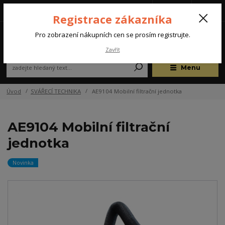
Tel.: +420 572 637 924
CZK
(Po-Pá, 07:00-15:30 hod.)
Registrace zákazníka
0
Pro zobrazení nákupních cen se prosím registrujte.
Zavřít
Menu
Úvod
SVÁŘECÍ TECHNIKA
AE9104 Mobilní filtrační jednotka
AE9104 Mobilní filtrační
jednotka
Novinka