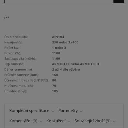
/
ks
Číslo produktu:
AE9104
Napájení (V):
230 nebo 3x400
Počet fází:
1 nebo 3
Příkon (W):
1100
Sací kapacita (m3/h):
1100
Typ ramene:
ARMOFLEX nebo ARMOTECH
Délka ramene (m):
2 až 4 dle výběru
Průměr ramene (mm):
160
Účinnost filtrace % (EN1822)::
80
Hlučnost max. (dB):
70
Hmotnost (kg):
105
Kompletní specifikace
Parametry
Komentáře
0
Ke stažení
Související zboží
9