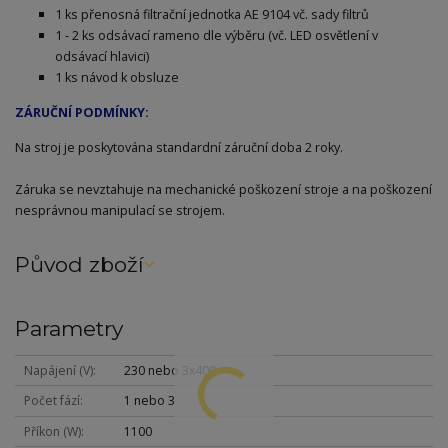
1 ks přenosná filtrační jednotka AE 9104 vč. sady filtrů
1 - 2 ks odsávací rameno dle výběru (vč. LED osvětlení v
odsávací hlavici)
1 ks návod k obsluze
ZÁRUČNÍ PODMÍNKY:
Na stroj je poskytována standardní záruční doba 2 roky.
Záruka se nevztahuje na mechanické poškození stroje a na poškození
nesprávnou manipulací se strojem.
Původ zboží
Parametry
Napájení (V)
230 nebo 3x400
Počet fází
1 nebo 3
Příkon (W)
1100