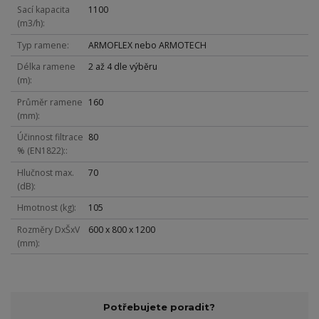
Sací kapacita
1100
(m3/h)
Typ ramene
ARMOFLEX nebo ARMOTECH
Délka ramene
2 až 4 dle výběru
(m)
Průměr ramene
160
(mm)
Účinnost filtrace
80
% (EN1822):
Hlučnost max.
70
(dB)
Hmotnost (kg)
105
Rozměry DxŠxV
600 x 800 x 1200
(mm)
Potřebujete poradit?