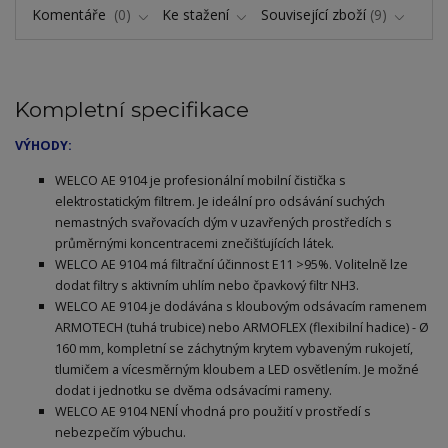
Komentáře
0
Ke stažení
Související zboží
9
Kompletní specifikace
VÝHODY:
WELCO AE 9104 je profesionální mobilní čistička s
elektrostatickým filtrem. Je ideální pro odsávání suchých
nemastných svařovacích dým v uzavřených prostředích s
průměrnými koncentracemi znečišťujících látek.
WELCO AE 9104 má filtrační účinnost E11 >95%. Volitelně lze
dodat filtry s aktivním uhlím nebo čpavkový filtr NH3.
WELCO AE 9104 je dodávána s kloubovým odsávacím ramenem
ARMOTECH (tuhá trubice) nebo ARMOFLEX (flexibilní hadice) - Ø
160 mm, kompletní se záchytným krytem vybaveným rukojetí,
tlumičem a vícesměrným kloubem a LED osvětlením. Je možné
dodat i jednotku se dvěma odsávacími rameny.
WELCO AE 9104 NENÍ vhodná pro použití v prostředí s
nebezpečím výbuchu.