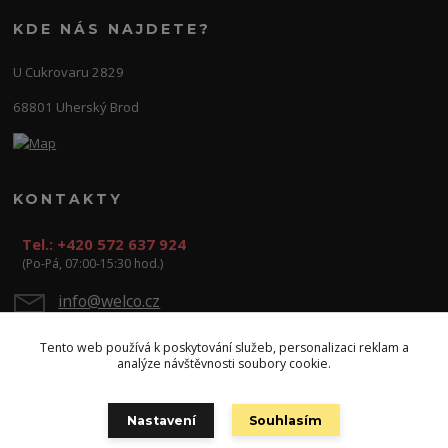
KDE NÁS NAJDETE?
U Cukrovaru 2829
68801 Uherský Brod
KONTAKTY
Tel.: +420 572 637 924
(Po-Pá, 07:00-15:30 hod.)
info@welco.cz
Tento web používá k poskytování služeb, personalizaci reklam a
analýze návštěvnosti soubory cookie.
Nastavení
Souhlasím