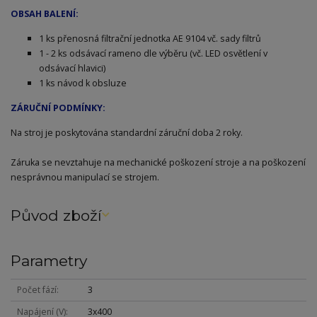
OBSAH BALENÍ:
1 ks přenosná filtrační jednotka AE 9104 vč. sady filtrů
1 - 2 ks odsávací rameno dle výběru (vč. LED osvětlení v
odsávací hlavici)
1 ks návod k obsluze
ZÁRUČNÍ PODMÍNKY:
Na stroj je poskytována standardní záruční doba 2 roky.
Záruka se nevztahuje na mechanické poškození stroje a na poškození
nesprávnou manipulací se strojem.
Původ zboží
Parametry
Počet fází
3
Napájení (V)
3x400