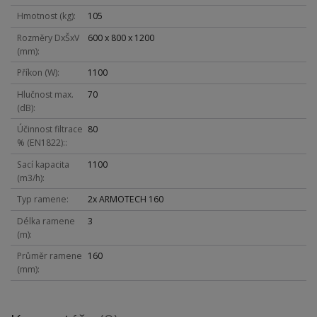
Hmotnost (kg)
105
Rozměry DxŠxV
600 x 800 x 1200
(mm)
Příkon (W)
1100
Hlučnost max.
70
(dB)
Účinnost filtrace
80
% (EN1822):
Sací kapacita
1100
(m3/h)
Typ ramene
2x ARMOTECH 160
Délka ramene
3
(m)
Průměr ramene
160
(mm)