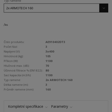
Typ ramene
/
ks
Číslo produktu:
AE910402DT3
Počet fází:
3
Napájení (V):
3x400
Hmotnost (kg):
105
Příkon (W):
1100
Hlučnost max. (dB):
70
Účinnost filtrace % (EN1822)::
80
Sací kapacita (m3/h):
1100
Typ ramene:
2x ARMOTECH 160
Délka ramene (m):
3
Průměr ramene (mm):
160
Kompletní specifikace
Parametry