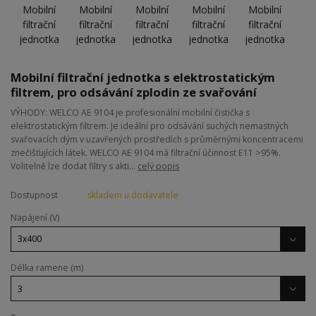
Mobilní filtrační jednotka s elektrostatickým
filtrem, pro odsávání zplodin ze svařování
VÝHODY: WELCO AE 9104 je profesionální mobilní čistička s
elektrostatickým filtrem. Je ideální pro odsávání suchých nemastných
svařovacích dým v uzavřených prostředích s průměrnými koncentracemi
znečišťujících látek. WELCO AE 9104 má filtrační účinnost E11 >95%.
Volitelně lze dodat filtry s akti...
celý popis
Dostupnost
skladem u dodavatele
Napájení (V)
Délka ramene (m)