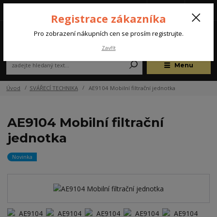
Tel.: +420 572 637 924
CZK
(Po-Pá, 07:00-15:30 hod.)
Registrace zákazníka
0
Pro zobrazení nákupních cen se prosím registrujte.
Zavřít
Menu
Úvod
SVÁŘECÍ TECHNIKA
AE9104 Mobilní filtrační jednotka
AE9104 Mobilní filtrační
jednotka
Novinka