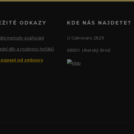
EŽITÉ ODKAZY
KDE NÁS NAJDETE?
adní metody svařování
U Cukrovaru 2829
dní díly a rozkresy hořáků
68801 Uherský Brod
oupení od smlouvy