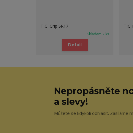
TIG iGrip SR17
TIG 
Skladem 2 ks
Detail
Nepropásněte no
a slevy!
Můžete se kdykoli odhlásit. Zasíláme m