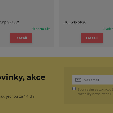
iGrip SR18W
TIG iGrip SR26
Skladem 4 ks
Sklade
Detail
Detail
vinky, akce
Souhlasím se
zpracová
rozesílky newsletteru.
ax. jednou za 14 dní.