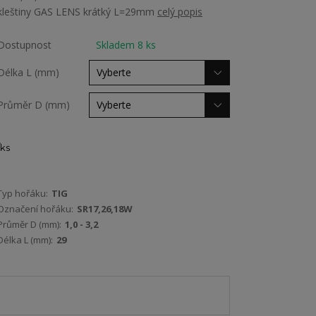
kleštiny GAS LENS krátký L=29mm
celý popis
Dostupnost
Skladem 8 ks
Délka L (mm)
Průměr D (mm)
ks
Typ hořáku:
TIG
Označení hořáku:
SR17,26,18W
Průměr D (mm):
1,0 - 3,2
Délka L (mm):
29