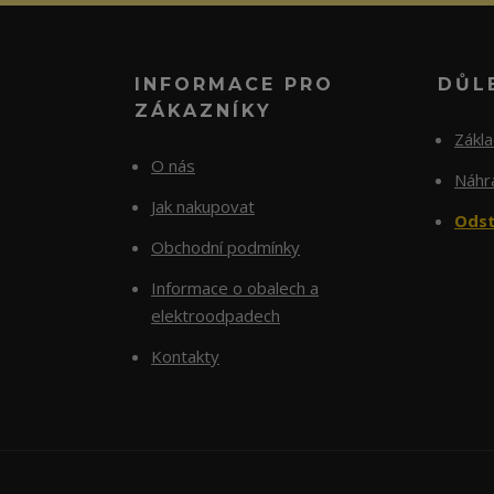
INFORMACE PRO
DŮL
ZÁKAZNÍKY
Zákl
O nás
Náhra
Jak nakupovat
Odst
Obchodní podmínky
Informace o obalech a
elektroodpadech
Kontakty