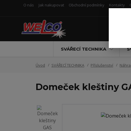
O nás
Jak nakupovat
Obchodní podmínky
Kontakty
SVÁŘECÍ TECHNIKA
S
Úvod
SVÁŘECÍ TECHNIKA
Příslušenství
Náhrad
Domeček kleštiny G