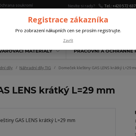
Ochrana soukromí
Nevíte si rady?
Tel.: +420 572 637
Zavolejte.
Registrace zákazníka
Pro zobrazení nákupních cen se prosím registrujte.
Hleda
Zavřít
VAŘOVACÍ MATERIÁLY
PRACOVNÍ A OCHRANNÉ
ní díly
Náhradní díly TIG
Domeček kleštiny GAS LENS krátký L=29 
AS LENS krátký L=29 mm