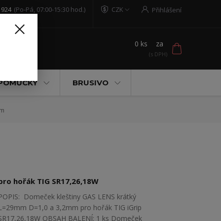
 924
(Po-Pá, 07:00-15:30 hod.)
CZK
Přihlášení
0
ks
za
t
 POMŮCKY
BRUSIVO
mm
pro hořák TIG SR17,26,18W
POPIS: Domeček kleštiny GAS LENS krátký
L=29mm D=1,0 a 3,2mm pro hořák TIG iGrip
SR17,26,18W OBSAH BALENÍ: 1 ks Domeček