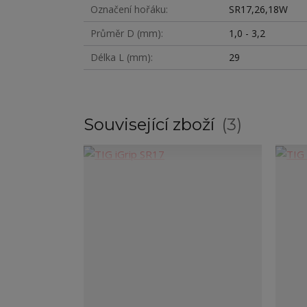
Označení hořáku
SR17,26,18W
Průměr D (mm)
1,0 - 3,2
Délka L (mm)
29
Související zboží
3