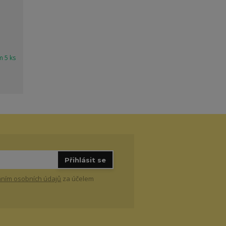
m 5 ks
Přihlásit se
ním osobních údajů
za účelem