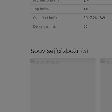
Průměr D (mm)
2,4
Typ hořáku
TIG
Označení hořáku
SR17,26,18W
Délka L (mm)
50
Související zboží
3