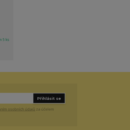
m 5 ks
Přihlásit se
ním osobních údajů
za účelem