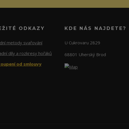
EŽITÉ ODKAZY
KDE NÁS NAJDETE?
adní metody svařování
U Cukrovaru 2829
dní díly a rozkresy hořáků
68801 Uherský Brod
oupení od smlouvy