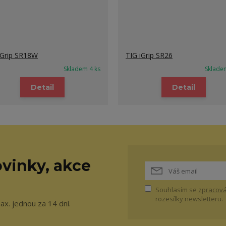
iGrip SR18W
TIG iGrip SR26
Skladem 4 ks
Sklade
Detail
Detail
vinky, akce
Souhlasím se
zpracová
rozesílky newsletteru.
ax. jednou za 14 dní.