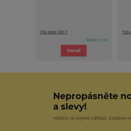
TIG iGrip SR17
TIG 
Skladem 2 ks
Detail
Nepropásněte no
a slevy!
Můžete se kdykoli odhlásit. Zasíláme m