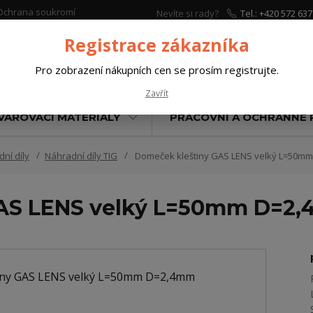
Ochrana soukromí
Nevíte si rady?
Tel.: +420 572 637
Zavolejte.
Registrace zákazníka
Pro zobrazení nákupních cen se prosím registrujte.
Hleda
Zavřít
VAŘOVACÍ MATERIÁLY
PRACOVNÍ A OCHRANNÉ
ní díly
Náhradní díly TIG
Domeček kleštiny GAS LENS velký L=50m
GAS LENS velký L=50mm D=2