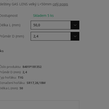
kleštiny GAS LENS velký L=50mm
celý popis
Dostupnost
Skladem 5 ks
Délka L (mm)
Průměr D (mm)
ks
Číslo produktu:
8401P181352
Průměr D (mm):
2,4
Typ hořáku:
TIG
Označení hořáku:
SR17,26,18W
Délka L (mm):
50