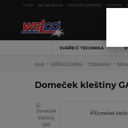
O nás
Jak nakupovat
Obchodní podmínky
Kontakty
SVÁŘECÍ TECHNIKA
S
Úvod
SVÁŘECÍ TECHNIKA
Příslušenství
Náhrad
Domeček kleštiny 